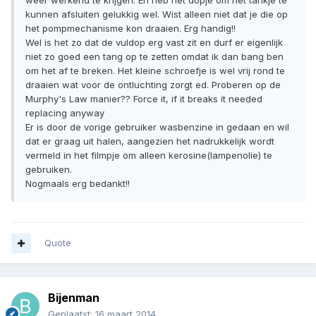
kunnen afsluiten gelukkig wel. Wist alleen niet dat je die op
het pompmechanisme kon draaien. Erg handig!!
Wel is het zo dat de vuldop erg vast zit en durf er eigenlijk
niet zo goed een tang op te zetten omdat ik dan bang ben
om het af te breken. Het kleine schroefje is wel vrij rond te
draaien wat voor de ontluchting zorgt ed. Proberen op de
Murphy's Law manier?? Force it, if it breaks it needed
replacing anyway
Er is door de vorige gebruiker wasbenzine in gedaan en wil
dat er graag uit halen, aangezien het nadrukkelijk wordt
vermeld in het filmpje om alleen kerosine(lampenolie) te
gebruiken.
Nogmaals erg bedankt!!
Quote
Bijenman
Geplaatst:
16 maart 2014