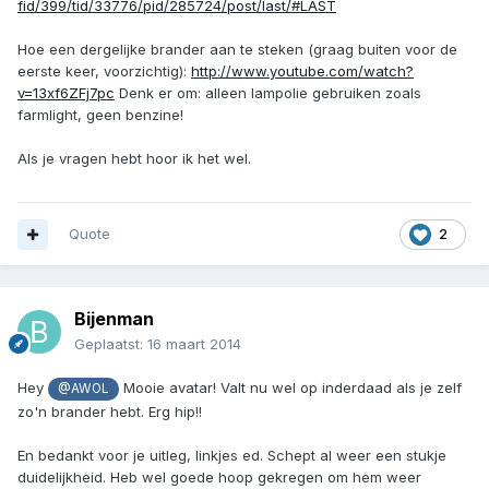
fid/399/tid/33776/pid/285724/post/last/#LAST
Hoe een dergelijke brander aan te steken (graag buiten voor de
eerste keer, voorzichtig):
http://www.youtube.com/watch?
v=13xf6ZFj7pc
Denk er om: alleen lampolie gebruiken zoals
farmlight, geen benzine!
Als je vragen hebt hoor ik het wel.
Quote
2
Bijenman
Geplaatst:
16 maart 2014
Hey
Mooie avatar! Valt nu wel op inderdaad als je zelf
@AWOL
zo'n brander hebt. Erg hip!!
En bedankt voor je uitleg, linkjes ed. Schept al weer een stukje
duidelijkheid. Heb wel goede hoop gekregen om hem weer