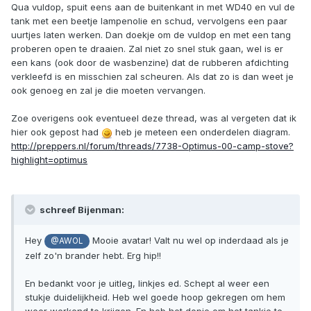
Qua vuldop, spuit eens aan de buitenkant in met WD40 en vul de
tank met een beetje lampenolie en schud, vervolgens een paar
uurtjes laten werken. Dan doekje om de vuldop en met een tang
proberen open te draaien. Zal niet zo snel stuk gaan, wel is er
een kans (ook door de wasbenzine) dat de rubberen afdichting
verkleefd is en misschien zal scheuren. Als dat zo is dan weet je
ook genoeg en zal je die moeten vervangen.
Zoe overigens ook eventueel deze thread, was al vergeten dat ik
hier ook gepost had
heb je meteen een onderdelen diagram.
http://preppers.nl/forum/threads/7738-Optimus-00-camp-stove?
highlight=optimus
schreef Bijenman:
Hey
Mooie avatar! Valt nu wel op inderdaad als je
@AWOL
zelf zo'n brander hebt. Erg hip!!
En bedankt voor je uitleg, linkjes ed. Schept al weer een
stukje duidelijkheid. Heb wel goede hoop gekregen om hem
weer werkend te krijgen. En heb het dopje om het tankje te