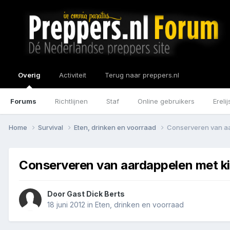
Overig
Activiteit
Terug naar preppers.nl
Forums
Richtlijnen
Staf
Online gebruikers
Erelij
Home
Survival
Eten, drinken en voorraad
Conserveren van a
Conserveren van aardappelen met 
Door Gast Dick Berts
18 juni 2012
in
Eten, drinken en voorraad