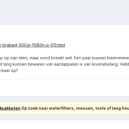
r-brabant-500gr-11280n-p-513.html
p op mijn eten, maar nood breekt wet. Een paar bussen kiemremmers 
 Het lang kunnen bewaren van aardappelen is van levensbelang. H
 maar op?
odpakketen
Op zoek naar waterfilters, messen, tools of lang h