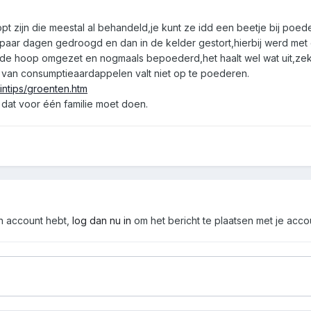
t zijn die meestal al behandeld,je kunt ze idd een beetje bij poed
aar dagen gedroogd en dan in de kelder gestort,hierbij werd met 
de hoop omgezet en nogmaals bepoederd,het haalt wel wat uit,zek
 van consumptieaardappelen valt niet op te poederen.
intips/groenten.htm
je dat voor één familie moet doen.
en account hebt,
log dan nu in
om het bericht te plaatsen met je acco