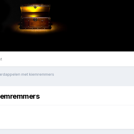
st
ardappelen met kiemremmers
kiemremmers