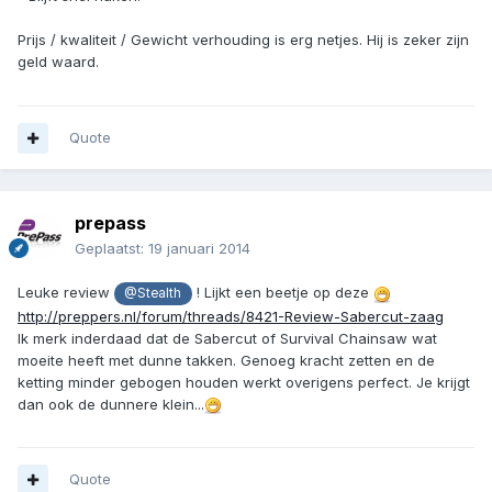
Prijs / kwaliteit / Gewicht verhouding is erg netjes. Hij is zeker zijn
geld waard.
Quote
prepass
Geplaatst:
19 januari 2014
Leuke review
! Lijkt een beetje op deze
@Stealth
http://preppers.nl/forum/threads/8421-Review-Sabercut-zaag
Ik merk inderdaad dat de Sabercut of Survival Chainsaw wat
moeite heeft met dunne takken. Genoeg kracht zetten en de
ketting minder gebogen houden werkt overigens perfect. Je krijgt
dan ook de dunnere klein...
Quote