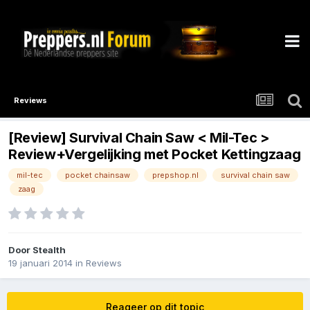
Reviews
[Review] Survival Chain Saw < Mil-Tec >
Review+Vergelijking met Pocket Kettingzaag
mil-tec
pocket chainsaw
prepshop.nl
survival chain saw
zaag
Door
Stealth
19 januari 2014
in
Reviews
Reageer op dit topic