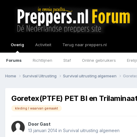
Overig
Activiteit
Terug naar preppers.nl
Forums
Richtlijnen
Staf
Online gebruikers
Erelij
Home
Survival Uitrusting
Survival uitrusting algemeen
Goretex
Goretex(PTFE) PET BI en Trilaminaa
kleding l waarvan gemaakt
Door Gast
13 januari 2014
in
Survival uitrusting algemeen