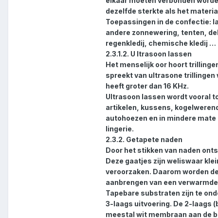
elkaar moeten verbonden worde
dezelfde sterkte als het materiaa
Toepassingen in de confectie: la
andere zonnewering, tenten, de
regenkledij, chemische kledij …
2.3.1.2. U ltrasoon lassen
Het menselijk oor hoort trilling
spreekt van ultrasone trillingen
heeft groter dan 16 KHz.
Ultrasoon lassen wordt vooral t
artikelen, kussens, kogelweren
autohoezen en in mindere mate 
lingerie.
2.3.2. Getapete naden
Door het stikken van naden onts
Deze gaatjes zijn weliswaar kle
veroorzaken. Daarom worden de 
aanbrengen van een verwarmde (
Tapebare substraten zijn te ond
3-laags uitvoering. De 2-laags (
meestal wit membraan aan de b