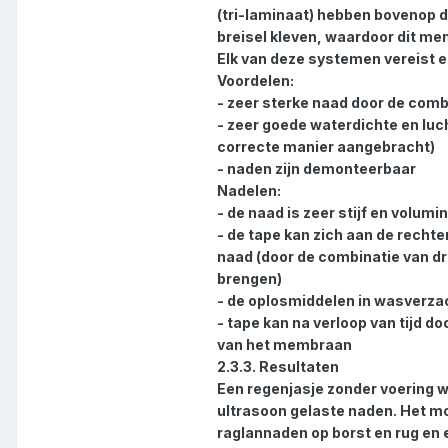
(tri-laminaat) hebben bovenop d
breisel kleven, waardoor dit me
Elk van deze systemen vereist e
Voordelen:
- zeer sterke naad door de combi
- zeer goede waterdichte en luc
correcte manier aangebracht)
- naden zijn demonteerbaar
Nadelen:
- de naad is zeer stijf en volumi
- de tape kan zich aan de recht
naad (door de combinatie van d
brengen)
- de oplosmiddelen in wasverz
- tape kan na verloop van tijd 
van het membraan
2.3.3. Resultaten
Een regenjasje zonder voering 
ultrasoon gelaste naden. Het mo
raglannaden op borst en rug en ee