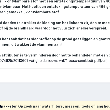
elijk ontvlambare stof met een ontstekingstemperatuur van 40
jk ontvlambaar. Het heeft een ontstekingstemperatuur van 465 g
 een gemakkelijk ontvlambare stof.
 dat des te strakker de kleding om het lichaam zit, des te moeil
f bij de brandhaard waardoor het vuur zich sneller verspreid.
s het zaak dat het slachtoffer op de grond gaat liggen en gaat
ennen, dit wakkert de vlammen aan!
 attributen is te verminderen door het te behandelen met een
/9074625/20110601_veiligheidsnieuws_vn171_beschermkledij.pdf
[/url]
odpakketen
Op zoek naar waterfilters, messen, tools of lang h