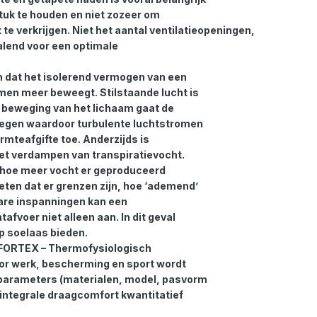
tuk te houden en niet zozeer om
 verkrijgen. Niet het aantal ventilatieopeningen,
alend voor een optimale
 dat het isolerend vermogen van een
en meer beweegt. Stilstaande lucht is
ij beweging van het lichaam gaat de
ewegen waardoor turbulente luchtstromen
mteafgifte toe. Anderzijds is
het verdampen van transpiratievocht.
hoe meer vocht er geproduceerd
weten dat er grenzen zijn, hoe ‘ademend’
ware inspanningen kan een
voer niet alleen aan. In dit geval
p soelaas bieden.
FORTEX – Thermofysiologisch
oor werk, bescherming en sport wordt
 parameters (materialen, model, pasvorm
integrale draagcomfort kwantitatief