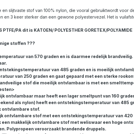
 en slijtvaste stof van 100% nylon, die vooral gebruiktwordt voor 
en en 3 keer sterker dan een gewone polyestervezel. Het is vuilafsto
S PTFE/PA dit is KATOEN/ POLYESTHER GORETEX/POLYAMIDE
mige stoffen ???
emperatuur van 570 graden en is daarmee redelijk brandveilig. 
aar.
ontstekingstemperatuur van 485 graden en is moeilijk ontvlam
ratuur van 250 graden en gaat gepaard met een sterke rookont
andveilige stof die moeilijk ontvlambaar is met een smelttemp
esten>
ijk ontvlambaar maar heeft een lager smeltpunt van 160 grade
bekend als nylon) heeft een ontstekingstemperatuur van 485 
k ontvlambare stof.
ijk ontvlambare stof met een ontstekingstemperatuur van 420
k een makkelijk ontvlambare stof met weliswaar een hoge ont
en. Polypropeen veroorzaakt brandende druppels.