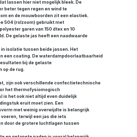
at lassen hier niet mogelijk bleek. De
er beter tegen regen en wind te
oom en de mouwboorden zit een elastiek.
ype 504 (rolzoom) gebruikt met
olyester garen van 150 dtex en 10
ld. De gelaste jas heeft een naadwaarde
in isolatie tussen beide jassen. Het
an een coating. De waterdampdoorlaatbaarheid
resultaten bij de gelaste
n op de rug.
t, zijn ook verschillende confectietechnische
oor het thermofysiomogisch
s het ook niet altijd even duidelijk
ingstuk eruit moet zien. Een
vorm met weinig overwijdte is belangrijk
oeren, terwijl een jas die iets
ren door de grotere luchtlagen tussen
te en getapete naden is vooral belangrijk