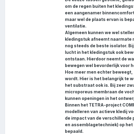
om de regen buiten het kledings
een aangenamer binnencomfort te
maar wel de plaats ervan is bep
ventilatie.
Algemeen kunnen we wel stellen
kledingstuk afneemt naarmate m
nog steeds de beste isolator. B
lucht in het kledingstuk ook b
ontstaan. Hierdoor neemt de war
bewegen wel bevorderlijk voor 
Hoe meer men echter beweegt, 
wordt. Hier is het belangrijk te 
het substraat ook is. Bij zeer z
microporeus membraan de vochtaf
kunnen openingen in het ontwer
Binnen het TETRA-project COM
modelleren van actieve kledij v
de impact van de verschillende
en assemblagetechniek) op het 
bepaald.