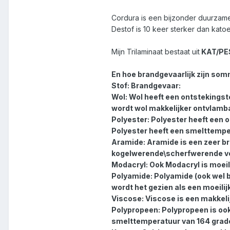
Cordura is een bijzonder duurzame
Destof is 10 keer sterker dan kato
Mijn Trilaminaat bestaat uit
KAT/PE
En hoe brandgevaarlijk zijn som
Stof: Brandgevaar:
Wol: Wol heeft een ontstekingst
wordt wol makkelijker ontvlamb
Polyester: Polyester heeft een 
Polyester heeft een smelttempe
Aramide: Aramide is een zeer br
kogelwerende\scherfwerende v
Modacryl: Ook Modacryl is moeil
Polyamide: Polyamide (ook wel 
wordt het gezien als een moeilij
Viscose: Viscose is een makkel
Polypropeen: Polypropeen is oo
smelttemperatuur van 164 grad