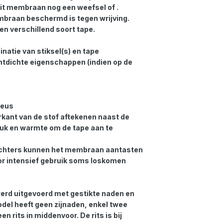
it membraan nog een weefsel of .
mbraan beschermd is tegen wrijving.
en verschillend soort tape.
natie van stiksel(s) en tape
htdichte eigenschappen (indien op de
neus
erkant van de stof aftekenen naast de
ruk en warmte om de tape aan te
achters kunnen het membraan aantasten
door intensief gebruik soms loskomen
werd uitgevoerd met gestikte naden en
del heeft geen zijnaden, enkel twee
n rits in middenvoor. De rits is bij