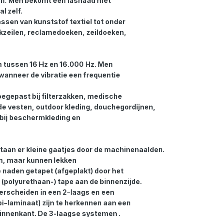
n. Men bekomt een lasnaad met
l zelf.
ssen van kunststof textiel tot onder
kzeilen, reclamedoeken, zeildoeken,
en tussen 16 Hz en 16.000 Hz. Men
 wanneer de vibratie een frequentie
oegepast bij filterzakken, medische
de vesten, outdoor kleding, douchegordijnen,
bij beschermkleding en
taan er kleine gaatjes door de machinenaalden.
in, maar kunnen lekken
naden getapet (afgeplakt) door het
polyurethaan-) tape aan de binnenzijde.
erscheiden in een 2-laags en een
bi-laminaat) zijn te herkennen aan een
innenkant. De 3-laagse systemen .