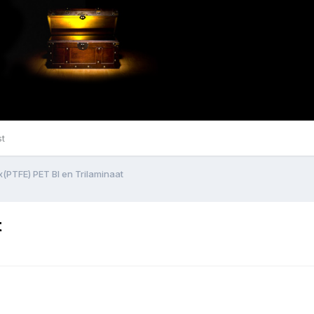
st
(PTFE) PET BI en Trilaminaat
t