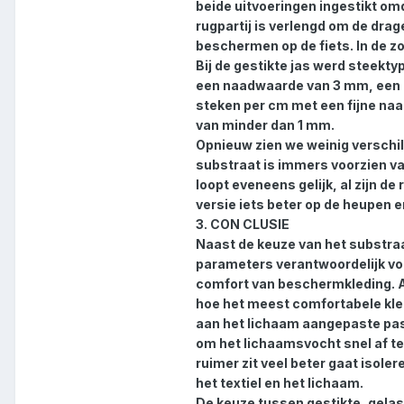
beide uitvoeringen ingestikt omd
rugpartij is verlengd om de drag
beschermen op de fiets. In de z
Bij de gestikte jas werd steekt
een naadwaarde van 3 mm, een p
steken per cm met een fijne naa
van minder dan 1 mm.
Opnieuw zien we weinig verschil 
substraat is immers voorzien v
loopt eveneens gelijk, al zijn de 
versie iets beter op de heupen e
3. CON CLUSIE
Naast de keuze van het substraa
parameters verantwoordelijk v
comfort van beschermkleding. Al i
hoe het meest comfortabele kled
aan het lichaam aangepaste pas
om het lichaamsvocht snel af te v
ruimer zit veel beter gaat isole
het textiel en het lichaam.
De keuze tussen gestikte, gelas