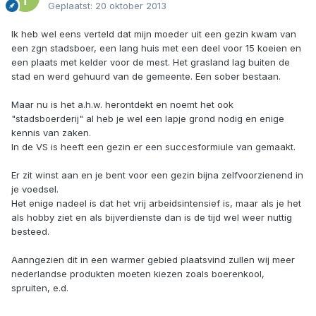
Geplaatst:
20 oktober 2013
Ik heb wel eens verteld dat mijn moeder uit een gezin kwam van
een zgn stadsboer, een lang huis met een deel voor 15 koeien en
een plaats met kelder voor de mest. Het grasland lag buiten de
stad en werd gehuurd van de gemeente. Een sober bestaan.
Maar nu is het a.h.w. herontdekt en noemt het ook
"stadsboerderij" al heb je wel een lapje grond nodig en enige
kennis van zaken.
In de VS is heeft een gezin er een succesformiule van gemaakt.
Er zit winst aan en je bent voor een gezin bijna zelfvoorzienend in
je voedsel.
Het enige nadeel is dat het vrij arbeidsintensief is, maar als je het
als hobby ziet en als bijverdienste dan is de tijd wel weer nuttig
besteed.
Aanngezien dit in een warmer gebied plaatsvind zullen wij meer
nederlandse produkten moeten kiezen zoals boerenkool,
spruiten, e.d.