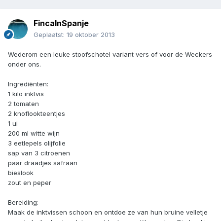
FincaInSpanje
Geplaatst:
19 oktober 2013
Wederom een leuke stoofschotel variant vers of voor de Weckers
onder ons.
Ingrediënten:
1 kilo inktvis
2 tomaten
2 knoflookteentjes
1 ui
200 ml witte wijn
3 eetlepels olijfolie
sap van 3 citroenen
paar draadjes safraan
bieslook
zout en peper
Bereiding:
Maak de inktvissen schoon en ontdoe ze van hun bruine velletje