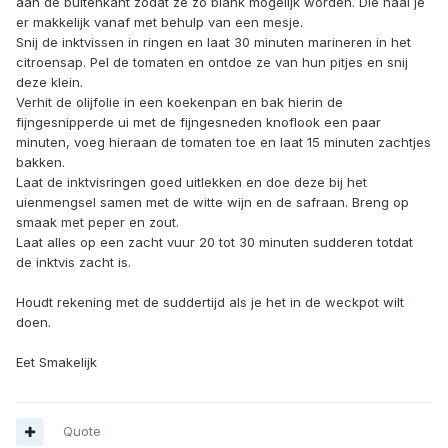
aan de buitenkant zodat ze zo blank mogelijk worden. Die haal je
er makkelijk vanaf met behulp van een mesje.
Snij de inktvissen in ringen en laat 30 minuten marineren in het
citroensap. Pel de tomaten en ontdoe ze van hun pitjes en snij
deze klein.
Verhit de olijfolie in een koekenpan en bak hierin de
fijngesnipperde ui met de fijngesneden knoflook een paar
minuten, voeg hieraan de tomaten toe en laat 15 minuten zachtjes
bakken.
Laat de inktvisringen goed uitlekken en doe deze bij het
uienmengsel samen met de witte wijn en de safraan. Breng op
smaak met peper en zout.
Laat alles op een zacht vuur 20 tot 30 minuten sudderen totdat
de inktvis zacht is.
Houdt rekening met de suddertijd als je het in de weckpot wilt
doen.
Eet Smakelijk
Quote