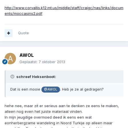
http://www.corvallis.k12.mt.us/middle/staff/craigc/nas/links/docum
ents/moccasins2.pdf
Quote
AWOL
Geplaatst:
7 oktober 2013
schreef Heksenboot:
Dat is een mooie
. Heb je ze al gedragen?
@AWOL
hehe nee, maar zit er serieus aan te denken ze eens te maken,
alleen nog even het juiste materiaal vinden.
In mijn jeugdige overmoed deed ik eens een wat
eonherbergzame wandeling in Noord Turkije op alleen maar