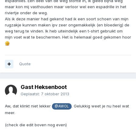
espadrilles. Een deel van de weg stortte in, ik gleed bijna weg
maar kon mij vasthouden maar verloor wel een espadrille in het
riviertje onder de weg.
Als ik deze manier had gekend had ik een soort schoen van mijn
rugzakje kunnen maken ipv zeer ongemakkelijk (en bloederig) de
weg terug te vinden. Ik heb uiteindelijk een t-shirt gebruikt om
mijn voet wat te beschermen. Het is helemaal goed gekomen hoor
Quote
Gast Heksenboot
Geplaatst:
7 oktober 2013
Aw, dat klinkt niet lekker
. Gelukkig weet je nu heel wat
@AWOL
meer.
(check die edit boven nog even)