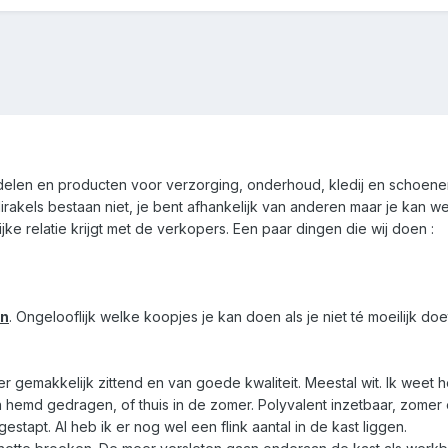
elen en producten voor verzorging, onderhoud, kledij en schoen
 Mirakels bestaan niet, je bent afhankelijk van anderen maar je kan 
ke relatie krijgt met de verkopers. Een paar dingen die wij doen :
en
. Ongelooflijk welke koopjes je kan doen als je niet té moeilijk do
iever gemakkelijk zittend en van goede kwaliteit. Meestal wit. Ik weet
hemd gedragen, of thuis in de zomer. Polyvalent inzetbaar, zomer en 
stapt. Al heb ik er nog wel een flink aantal in de kast liggen.