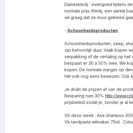
Dameskledij : evengoed tijdens de 
normale prijs. Kledij, een aantal b
wil graag dat ze mooi gekleed gaat.
-
Schoonheidsproducten
Schoonheidsproducten, zeep, shamp
zijn behoorlijk duur. Vaak kopen we
verpakking of de vertaling op het 
bespaart er 30 à 50% mee. We kope
kopen. De normale marges op derge
het ook nog eens bewezen. Ook kru
Je drukt de prijzen af van de produ
Besparing ruim 30%
http://www.c
prijsbeleid zodat je, zonder je al
Vb deze week : Axe shampoo 300 ml
Vb tandpasta witmaker 75ml : Colr