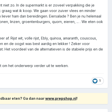
ht niet zo. In de supermarkt is er zoveel verpakking die je
e ik graag wat ik koop. We gaan voor zuiver vlees en minder
n liever ham dan bereidingen. Eiersalade ? Ben je nu helemaal
n, linzen, groentenburgers, quorn, eieren, ... . We eten ook
. Rijst wit, volle rijst, Ebly, quinoa, amaranth, couscous,
tten en de oogst was best aardig en lekker ! Zeker voor
. Het voordeel van de alternatieven is de stabiele prijs en de
nt om het onderwerp verder uit te werken.
1
oudbaar eten? Ga dan naar
www.prepshop.nl
!