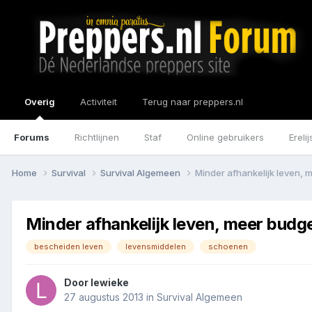
Overig
Activiteit
Terug naar preppers.nl
Forums
Richtlijnen
Staf
Online gebruikers
Erelij
Home
Survival
Survival Algemeen
Minder afhankelijk leven, 
Minder afhankelijk leven, meer budg
bescheiden leven
levensmiddelen
schoenen
Door
lewieke
27 augustus 2013
in
Survival Algemeen