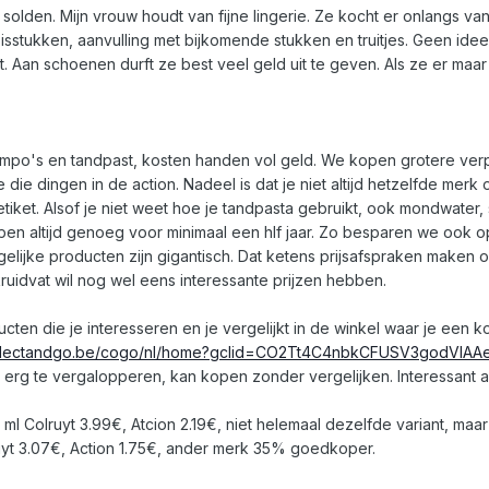
solden. Mijn vrouw houdt van fijne lingerie. Ze kocht er onlangs v
asisstukken, aanvulling met bijkomende stukken en truitjes. Geen id
 Aan schoenen durft ze best veel geld uit te geven. Als ze er maar b
o's en tandpast, kosten handen vol geld. We kopen grotere verpak
 die dingen in de action. Nadeel is dat je niet altijd hetzelfde mer
etiket. Alsof je niet weet hoe je tandpasta gebruikt, ook mondwater
n altijd genoeg voor minimaal een hlf jaar. Zo besparen we ook op
lijke producten zijn gigantisch. Dat ketens prijsafspraken maken o
idvat wil nog wel eens interessante prijzen hebben.
cten die je interesseren en je vergelijkt in de winkel waar je een ko
ollectandgo.be/cogo/nl/home?gclid=CO2Tt4C4nbkCFUSV3godVlAA
 te erg te vergalopperen, kan kopen zonder vergelijken. Interessan
 Colruyt 3.99€, Atcion 2.19€, niet helemaal dezelfde variant, ma
uyt 3.07€, Action 1.75€, ander merk 35% goedkoper.