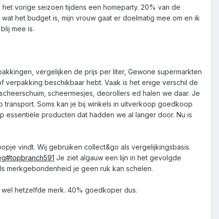
an het vorige seizoen tijdens een homeparty. 20% van de
ee wat het budget is, mijn vrouw gaat er doelmatig mee om en ik
lij mee is.
kingen, vergelijken de prijs per liter, Gewone supermarkten
k of verpakking beschikbaar hebt. Vaak is het enige verschil de
, scheerschuim, scheermesjes, deorollers ed halen we daar. Je
 transport. Soms kan je bij winkels in uitverkoop goedkoop
p essentiële producten dat hadden we al langer door. Nu is
opje vindt. Wij gebruiken collect&go als vergelijkingsbasis.
eg#topbranch591
Je ziet algauw een lijn in het gevolgde
t als merkgebondenheid je geen ruk kan schelen.
ar wel hetzelfde merk. 40% goedkoper dus.