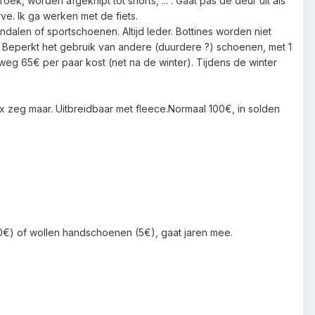
, worden afgeknipt tot shorts, ... . Gaat pas de deur uit als
serve. Ik ga werken met de fiets.
alen of sportschoenen. Altijd leder. Bottines worden niet
. Beperkt het gebruik van andere (duurdere ?) schoenen, met 1
weg 65€ per paar kost (net na de winter). Tijdens de winter
ex zeg maar. Uitbreidbaar met fleece.Normaal 100€, in solden
0€) of wollen handschoenen (5€), gaat jaren mee.