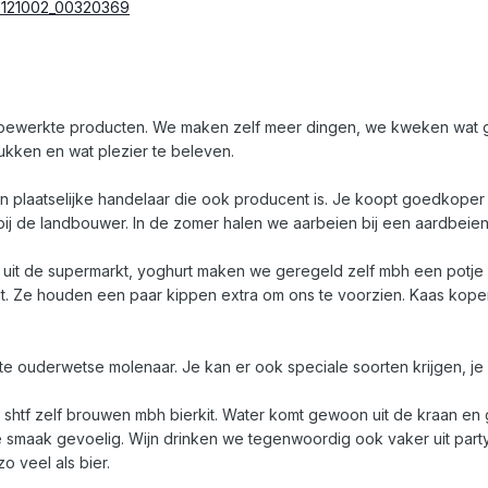
20121002_00320369
ewerkte producten. We maken zelf meer dingen, we kweken wat gro
kken en wat plezier te beleven.
en plaatselijke handelaar die ook producent is. Je koopt goedkoper 
ij de landbouwer. In de zomer halen we aarbeien bij een aardbeient
 uit de supermarkt, yoghurt maken we geregeld zelf mbh een potje
mt. Ze houden een paar kippen extra om ons te voorzien. Kaas kop
te ouderwetse molenaar. Je kan er ook speciale soorten krijgen, je 
n shtf zelf brouwen mbh bierkit. Water komt gewoon uit de kraan en gaa
de smaak gevoelig. Wijn drinken we tegenwoordig ook vaker uit par
zo veel als bier.