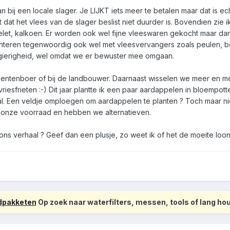
an bij een locale slager. Je LIJKT iets meer te betalen maar dat is ec
t dat het vlees van de slager beslist niet duurder is. Bovendien zi
telet, kalkoen. Er worden ook wel fijne vleeswaren gekocht maar da
teren tegenwoordig ook wel met vleesvervangers zoals peulen, bone
t gierigheid, wel omdat we er bewuster mee omgaan.
ntenboer of bij de landbouwer. Daarnaast wisselen we meer en meer af
vriesfrieten :-) Dit jaar plantte ik een paar aardappelen in bloempo
l. Een veldje omploegen om aardappelen te planten ? Toch maar niet
 onze voorraad en hebben we alternatieven.
ons verhaal ? Geef dan een plusje, zo weet ik of het de moeite loo
odpakketen
Op zoek naar waterfilters, messen, tools of lang h