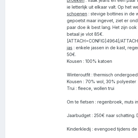
broeken
: vaak jeans en een paar n
ie letterlijk uit elkaar valt. Op het
schoenen
: stevige bottines in de
gepoetst maar ingevet, ziet er on
paar doe ik best lang. Het zijn oo
betaal je vlot 85€.
[ATTACH=CONFIG]4964[/ATTACH
jas
: enkele jassen in de kast, reg
50€.
Kousen : 100% katoen
Winteroutfit : thermisch ondergoed 
Kousen : 70% wol, 30% polyester
Trui : fleece, wollen trui
Om te fietsen : regenbroek, muts
Jaarbudget : 250€ naar schatting. D
Kinderkledij : evengoed tijdens de 