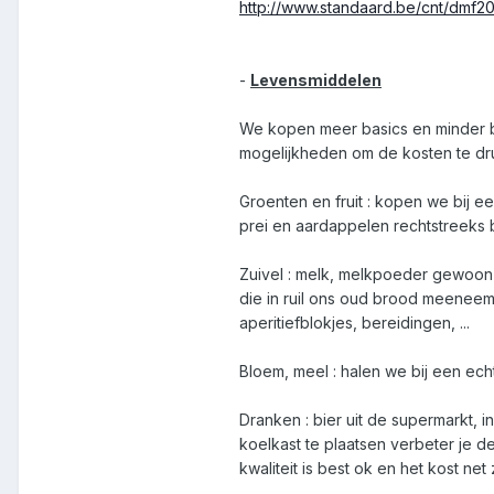
http://www.standaard.be/cnt/dmf
-
Levensmiddelen
We kopen meer basics en minder b
mogelijkheden om de kosten te dru
Groenten en fruit : kopen we bij e
prei en aardappelen rechtstreeks b
Zuivel : melk, melkpoeder gewoon
die in ruil ons oud brood meenee
aperitiefblokjes, bereidingen, ...
Bloem, meel : halen we bij een ech
Dranken : bier uit de supermarkt, i
koelkast te plaatsen verbeter je 
kwaliteit is best ok en het kost net 