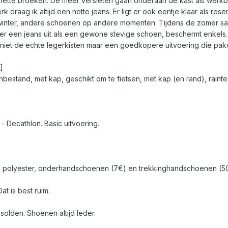
ette broeken. De meer versleten gaan onderaan de kast als werkbroek
 werk draag ik altijd een nette jeans. Er ligt er ook eentje klaar als re
 winter, andere schoenen op andere momenten. Tijdens de zomer sand
der een jeans uit als een gewone stevige schoen, beschermt enkels
k niet de echte legerkisten maar een goedkopere uitvoering die pak
]
enbestand, met kap, geschikt om te fietsen, met kap (en rand), raint
- Decathlon. Basic uitvoering.
 in polyester, onderhandschoenen (7€) en trekkinghandschoenen (5
at is best ruim.
solden. Shoenen altijd leder.