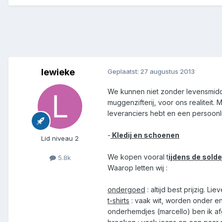
lewieke
Geplaatst:
27 augustus 2013
We kunnen niet zonder levensmidd
muggenzifterij, voor ons realiteit.
leveranciers hebt en een persoonlij
-
Kledij en schoenen
Lid niveau 2
We kopen vooral t
ijdens de sold
5.8k
Waarop letten wij :
ondergoed
: altijd best prijzig. L
t-shirts
: vaak wit, worden onder en 
onderhemdjes (marcello) ben ik afge