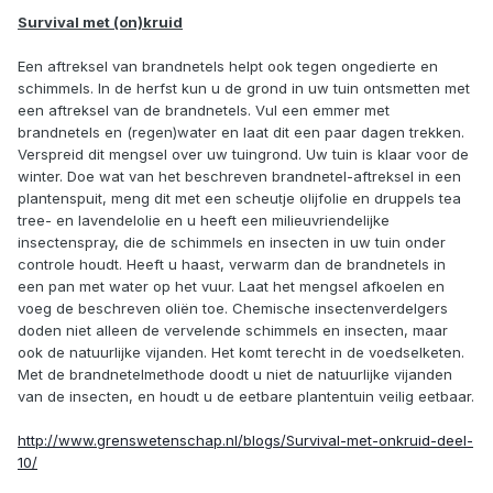
Survival met (on)kruid
Een aftreksel van brandnetels helpt ook tegen ongedierte en
schimmels. In de herfst kun u de grond in uw tuin ontsmetten met
een aftreksel van de brandnetels. Vul een emmer met
brandnetels en (regen)water en laat dit een paar dagen trekken.
Verspreid dit mengsel over uw tuingrond. Uw tuin is klaar voor de
winter. Doe wat van het beschreven brandnetel-aftreksel in een
plantenspuit, meng dit met een scheutje olijfolie en druppels tea
tree- en lavendelolie en u heeft een milieuvriendelijke
insectenspray, die de schimmels en insecten in uw tuin onder
controle houdt. Heeft u haast, verwarm dan de brandnetels in
een pan met water op het vuur. Laat het mengsel afkoelen en
voeg de beschreven oliën toe. Chemische insectenverdelgers
doden niet alleen de vervelende schimmels en insecten, maar
ook de natuurlijke vijanden. Het komt terecht in de voedselketen.
Met de brandnetelmethode doodt u niet de natuurlijke vijanden
van de insecten, en houdt u de eetbare plantentuin veilig eetbaar.
http://www.grenswetenschap.nl/blogs/Survival-met-onkruid-deel-
10/