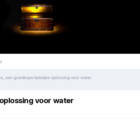
st
, een goedkope tijdelijke oplossing voor water
 oplossing voor water