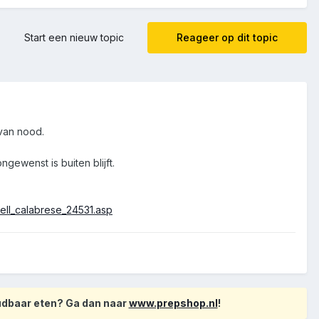
Start een nieuw topic
Reageer op dit topic
van nood.
ewenst is buiten blijft.
ell_calabrese_24531.asp
oudbaar eten? Ga dan naar
www.prepshop.nl
!