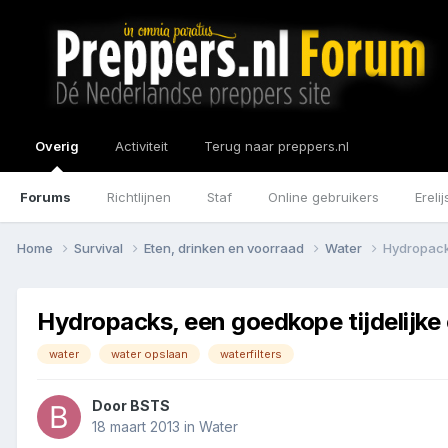
Overig
Activiteit
Terug naar preppers.nl
Forums
Richtlijnen
Staf
Online gebruikers
Erelij
Home
Survival
Eten, drinken en voorraad
Water
Hydropacks
Hydropacks, een goedkope tijdelijke
water
water opslaan
waterfilters
Door
BSTS
18 maart 2013
in
Water