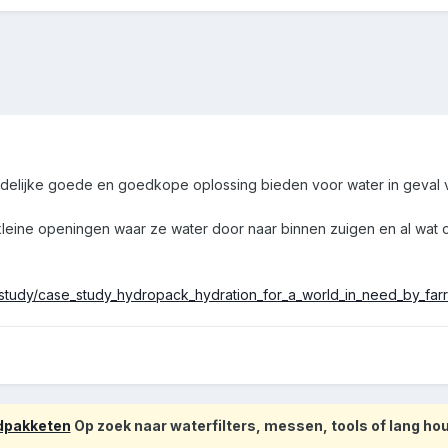
jdelijke goede en goedkope oplossing bieden voor water in geval 
leine openingen waar ze water door naar binnen zuigen en al wat ong
study/case_study_hydropack_hydration_for_a_world_in_need_by_farr
odpakketen
Op zoek naar waterfilters, messen, tools of lang h