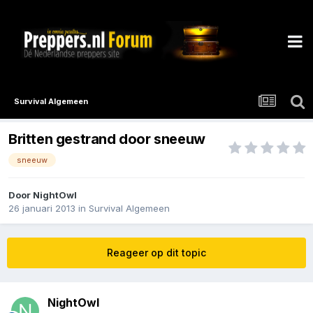
Survival Algemeen
Britten gestrand door sneeuw
sneeuw
Door
NightOwl
26 januari 2013
in
Survival Algemeen
Reageer op dit topic
NightOwl