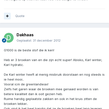
Quote
Dakhaas
Geplaatst:
31 december 2012
G1000 is de beste stof die ik ken!
Heb er 3 broeken van en die zijn echt super! Abisko, Karl winter,
Karl hydratic.
De Karl winter heeft al menig misbruik doorstaan en nog steeds is
ie heel mooi..
Vooral icm de greenlandwax!
Zelfs het garen waar de broeken mee genaaid worden is van
betere kwaliteit dan ik ooit gezien heb.
Ruime handig geplaatste zakken en ook in het kruis zitten de
broeken lekker..
Ook vind ik het heel handig dat ze de broeken heel lang leveren