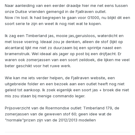
Naar aanleiding van een eerder draadje hier me net eens tussen
onze Duitse vrienden gemengd in de Fjallraven outlet.
Now i'm lost. Ik had begrepen te gaan voor G1000, nu blijkt dit een
soort serie te zijn en weet ik nog niet wat te kopen.
Ik zag een Timberland jas, mooie jas,geruisloos, waterdicht en
met losse voering. Ideaal zou je denken, alleen de stof (lijkt op
alcantara) lijkt me niet zo duurzaam bij een sprintje naast een
bramenstruik. Wel ideaal als jager op post bij een drijfjacht. Er
waren ook zomerjassen van een soort zeildoek, die lijken me veel
beter geschikt voor het ruwe werk.
Wie kan me iets verder helpen, de Fjallraven website, een
uitgebreide folder en een bezoek aan een outlet heeft nog niet
geleid tot aankoop. Ik zoek eigenlijk een soort jas + broek die niet
mis zou staan bij menige commando leger.
Prijsoverzicht van de Roermondse outlet: Timberland 179, de
zomerjassen van de geweven stof 60; geen idee wat de
"normale"prizen zijn van de 2012/2013 modellen