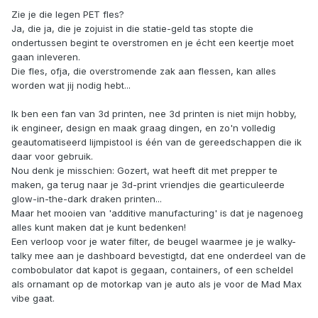
Zie je die legen PET fles?
Ja, die ja, die je zojuist in die statie-geld tas stopte die
ondertussen begint te overstromen en je écht een keertje moet
gaan inleveren.
Die fles, ofja, die overstromende zak aan flessen, kan alles
worden wat jij nodig hebt...
Ik ben een fan van 3d printen, nee 3d printen is niet mijn hobby,
ik engineer, design en maak graag dingen, en zo'n volledig
geautomatiseerd lijmpistool is één van de gereedschappen die ik
daar voor gebruik.
Nou denk je misschien: Gozert, wat heeft dit met prepper te
maken, ga terug naar je 3d-print vriendjes die gearticuleerde
glow-in-the-dark draken printen...
Maar het mooien van 'additive manufacturing' is dat je nagenoeg
alles kunt maken dat je kunt bedenken!
Een verloop voor je water filter, de beugel waarmee je je walky-
talky mee aan je dashboard bevestigtd, dat ene onderdeel van de
combobulator dat kapot is gegaan, containers, of een scheldel
als ornamant op de motorkap van je auto als je voor de Mad Max
vibe gaat.