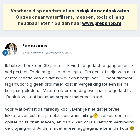
Voorbereid op noodsituaties:
bekijk de noodpakketen
Op zoek naar waterfilters, messen, tools of lang
houdbaar eten? Ga dan naar
www.prepshop.nl
!
Panoramix
Geplaatst:
9 oktober 2025
Ik heb zelf ook een 3D printer . Ik vind de gedachte gang eigenlijk
wel perfect. En de mogelijkheden legio. Om eerlijk te zijn was mijn
eerste reactie van oh dat is wel een beetje laat. Omdat filament
tegenwoordig geen drol meer kost in vergelijking tot een kleine
tien jaar geleden. Maar nu ik er een dag over na heb gedacht .
Denk ik wel dat het mooi prepper materiaal is idd.
voor wat betreft de faraday kooi . Denk je niet dat je teveel
lekkage verliest met je netstroom aansluiting.
Je zou een test
🤔
opstelling kunnen maken, en dan kijken of je Bluetooth verbinding
de uitgang vind. Anders moet er een aggregaat erbij in de kooi
🤓