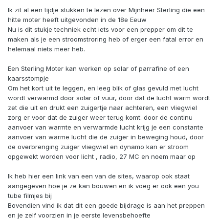
Ik zit al een tijdje stukken te lezen over Mijnheer Sterling die een
hitte moter heeft uitgevonden in de 18e Eeuw
Nu is dit stukje techniek echt iets voor een prepper om dit te
maken als je een stroomstroring heb of erger een fatal error en
helemaal niets meer heb.
Een Sterling Moter kan werken op solar of parrafine of een
kaarsstompje
Om het kort uit te leggen, en leeg blik of glas gevuld met lucht
wordt verwarmd door solar of vuur, door dat de lucht warm wordt
zet die uit en drukt een zuigertje naar achteren, een vliegwiel
zorg er voor dat de zuiger weer terug komt. door de continu
aanvoer van warmte en verwarmde lucht krijg je een constante
aanvoer van warme lucht die de zuiger in beweging houd, door
de overbrenging zuiger vliegwiel en dynamo kan er stroom
opgewekt worden voor licht , radio, 27 MC en noem maar op
Ik heb hier een link van een van de sites, waarop ook staat
aangegeven hoe je ze kan bouwen en ik voeg er ook een you
tube filmjes bij
Bovendien vind ik dat dit een goede bijdrage is aan het preppen
en je zelf voorzien in je eerste levensbehoefte