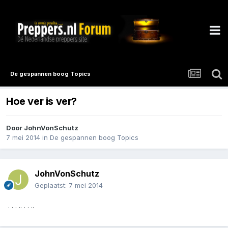
De gespannen boog Topics
Hoe ver is ver?
Door
JohnVonSchutz
7 mei 2014
in
De gespannen boog Topics
JohnVonSchutz
Geplaatst:
7 mei 2014
. . . .. . . ..