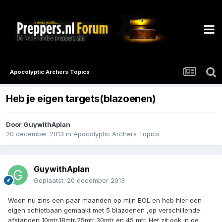
Apocolyptic Archers Topics
Heb je eigen targets(blazoenen)
Door
GuywithAplan
20 december 2013
in
Apocolyptic Archers Topics
GuywithAplan
Geplaatst:
20 december 2013
Woon nu zins een paar maanden op mijn BOL en heb hier een
eigen schietbaan gemaakt met 5 blazoenen ,op verschillende
afstanden 10mtr,18mtr,25mtr,30mtr en 45 mtr. Het zit ook in de