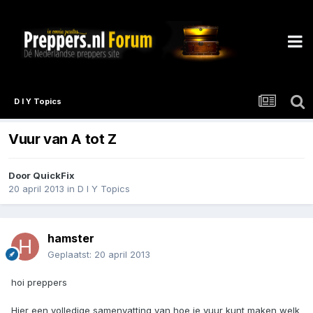
D I Y Topics
Vuur van A tot Z
Door
QuickFix
20 april 2013
in
D I Y Topics
hamster
Geplaatst:
20 april 2013
hoi preppers
Hier een volledige samenvatting van hoe je vuur kunt maken welk