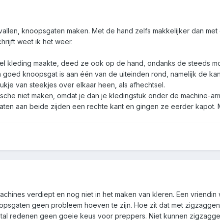
evallen, knoopsgaten maken. Met de hand zelfs makkelijker dan met 
rijft weet ik het weer.
eel kleding maakte, deed ze ook op de hand, ondanks de steeds m
oed knoopsgat is aan één van de uiteinden rond, namelijk de kant w
ukje van steekjes over elkaar heen, als afhechtsel.
trische niet maken, omdat je dan je kledingstuk onder de machine-
n aan beide zijden een rechte kant en gingen ze eerder kapot. M
achines verdiept en nog niet in het maken van kleren. Een vriendin 
psgaten geen probleem hoeven te zijn. Hoe zit dat met zigzaggen?
ntal redenen geen goeie keus voor preppers. Niet kunnen zigzagge