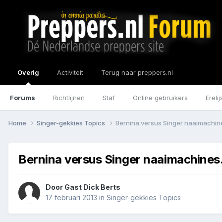
Overig
Activiteit
Terug naar preppers.nl
Forums
Richtlijnen
Staf
Online gebruikers
Erelij
Home
Singer-gekkies Topics
Bernina versus Singer naaimachin
Bernina versus Singer naaimachines
Door Gast Dick Berts
17 februari 2013
in
Singer-gekkies Topics