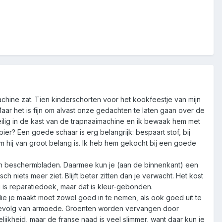
machine zat. Tien kinderschorten voor het kookfeestje van mijn
aar het is fijn om alvast onze gedachten te laten gaan over de
veilig in de kast van de trapnaaimachine en ik bewaak hem met
pier? Een goede schaar is erg belangrijk: bespaart stof, bij
om hij van groot belang is. Ik heb hem gekocht bij een goede
 tussen beschermbladen. Daarmee kun je (aan de binnenkant) een
h niets meer ziet. Blijft beter zitten dan je verwacht. Het kost
 is reparatiedoek, maar dat is kleur-gebonden.
die je maakt moet zowel goed in te nemen, als ook goed uit te
ls gevolg van armoede. Groenten worden vervangen door
ijkheid, maar de franse naad is veel slimmer, want daar kun je