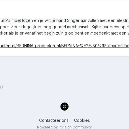
ro's moet lozen en je wilt je hand Singer aanvullen met een elekt
opper. Zeer degelijk en nog geheel mechanisch. Kijk maar eens o
 als je er vanaf het begin zuinig op bent en meedenkt met een ve
oducten-nl/BERNINA-producten-nl/BERNINA-%E2%80%93-naai-en-bor
es.
Contacteer ons
Cookies
Powered by Invision Community