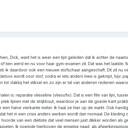
chien, Dick, want het is weer een tijd geleden dat ik achter de naai
of tien werd en nu voor haar gym-examen zit. Dat was het laatste. M
 heb ik daardoor ook een nieuwe stofschaar aangeschaft. Dit zit nu 
rdeloos wordt voor stof, zodra er iets anders mee is geknipt, bijv. pa
n tot vlakbij het stiksel en zo zijn er tal van anderen redenen waar
 halen is: reparatie vlieseline (vliesofix). Dat is een film van lijm,
plek lijmen met de strijkbout, waardoor je aan de goede kant praktisc
een halve vierkante meter. Ik haal ze hier op de markt. Ook handig
dat het in een crisis anders werken wordt dan normaal. De kleding 
 Ik hoorde van een diëtiste dat veel mensen juist dikker worden a
dappelen. Ik noemde hierboven de engelse naad, als afwerkingsmogel