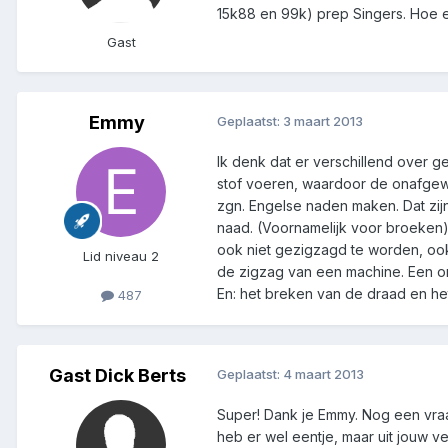
15k88 en 99k) prep Singers. Hoe er
Gast
Emmy
Geplaatst:
3 maart 2013
Ik denk dat er verschillend over g
stof voeren, waardoor de onafgewe
zgn. Engelse naden maken. Dat zij
naad. (Voornamelijk voor broeken).
ook niet gezigzagd te worden, ook 
Lid niveau 2
de zigzag van een machine. Een on
En: het breken van de draad en he
487
Gast Dick Berts
Geplaatst:
4 maart 2013
Super! Dank je Emmy. Nog een vraag
heb er wel eentje, maar uit jouw ver