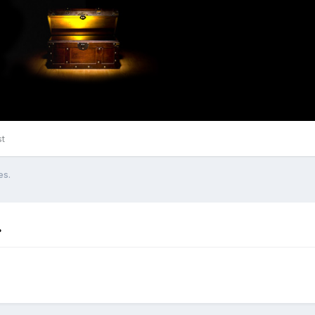
st
es.
.