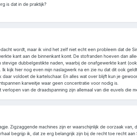
g is dat in de praktijk?
edacht wordt, maar ik vind het zelf niet echt een probleem dat de Si
rkte kant aan de binnenkant komt. De stofranden hoeven dan allee
n stevige dubbelgestikte naden, waarbij de onafgewerkte kant (oo
 Ik kijk hier nog even mijn naslagwerk na en zie nu dat dit ook gel
daar voldoet de kartelschaar. En alles wat over blijft kun je gewoo
tspannen karweitje waar geen concentratie voor nodig is.
t verlopen van de draadspanning zijn allemaal van die euvels die 
je. Zigzaggende machines zijn er waarschijnlijk de oorzaak van, da
haal begrijp ik, dat ze erg belangrijk zijn bij de recht toe recht aan