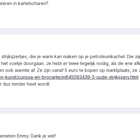
steren in kartelscharen?
en strijkijzertjes, die je warm kan maken op je petroleumkachel. Die 
r het voetje doorgaan. Je hebt er twee tegelijk nodig, als de ene a
ven ook warmte af. Ze zijn vanaf 5 euro te kopen op marktplaats, ze z
k-en-kunst/curiosa-en-brocante/m645093439-3-oude-strijkijzers.html
ar dus minder heet wordt.
genieten Emmy. Dank je wel!