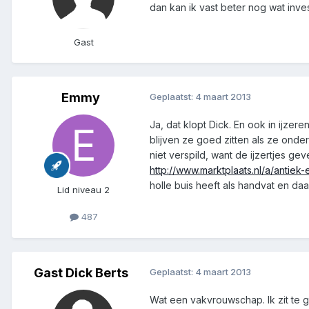
dan kan ik vast beter nog wat inve
Gast
Emmy
Geplaatst:
4 maart 2013
Ja, dat klopt Dick. En ook in ijzer
blijven ze goed zitten als ze onde
niet verspild, want de ijzertjes ge
http://www.marktplaats.nl/a/antie
holle buis heeft als handvat en da
Lid niveau 2
487
Gast Dick Berts
Geplaatst:
4 maart 2013
Wat een vakvrouwschap. Ik zit te 