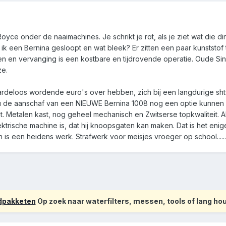
Royce onder de naaimachines. Je schrikt je rot, als je ziet wat die
 ik een Bernina gesloopt en wat bleek? Er zitten een paar kunststof
omen en vervanging is een kostbare en tijdrovende operatie. Oude S
ze.
deloos wordende euro's over hebben, zich bij een langdurige shtf 
 de aanschaf van een NIEUWE Bernina 1008 nog een optie kunnen zi
t. Metalen kast, nog geheel mechanisch en Zwitserse topkwaliteit. Al
trische machine is, dat hij knoopsgaten kan maken. Dat is het enig
s een heidens werk. Strafwerk voor meisjes vroeger op school......
odpakketen
Op zoek naar waterfilters, messen, tools of lang h