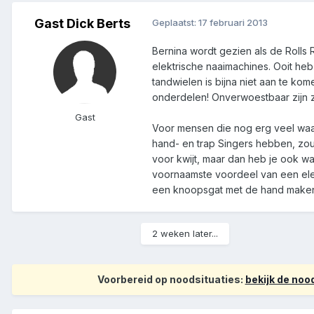
Gast Dick Berts
Geplaatst:
17 februari 2013
Bernina wordt gezien als de Rolls 
elektrische naaimachines. Ooit heb
tandwielen is bijna niet aan te k
onderdelen! Onverwoestbaar zijn 
Gast
Voor mensen die nog erg veel waar
hand- en trap Singers hebben, zou
voor kwijt, maar dan heb je ook wa
voornaamste voordeel van een elek
een knoopsgat met de hand maken i
2 weken later...
Voorbereid op noodsituaties:
bekijk de no