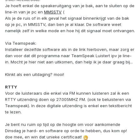
Je hoeft enkel de speakeruitgang van je bak, aan te sluiten op de
line-in van je pc en
MMSSTV
(
Als je de ruis of in elk geval het signaal binnenkrijgt van de bak
op je pc, in MMSSTV, dan ben je al klaar. De software weet
namelijk zelf in welke mode en hoe hij dit signaal moet ontvangen.
Via Teamspeak:
Installeer dezelfde software als in de link hierboven, maar zorg er
dan voor dat dit programma naar TeamSpeak Luistert ipv je line-
in. Mocht je hier niet aan uitkomen, dan help ik je daar graag bij...
Klinkt als een uitdaging? mooi!
RTTY
Voor de luisteraars die enkel via FM kunnen luisteren zal ik een
RTTY uitzending doen op 27.005MHZ FM. (ook te beluisteren via
Teamspeak). In deze digitale uitzending is enkel een tekstbericht
te lezen.
Je bent nu ruim op tijd op de hoogte om voor aankomende
Dinsdag je hard- en software op orde te hebben, dus kom op!
doe mee, en win dat unieke certificaat!