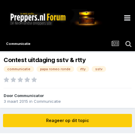
Communicatie
Contest uitdaging sstv & rtty
communicatie
papa romeo ronde
rtty
sstv
Door
Communicator
3 maart 2015
in
Communicatie
Reageer op dit topic