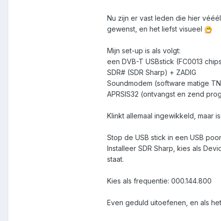
Nu zijn er vast leden die hier véé
gewenst, en het liefst visueel
Mijn set-up is als volgt:
een DVB-T USBstick (FC0013 chips
SDR# (SDR Sharp) + ZADIG
Soundmodem (software matige T
APRSIS32 (ontvangst en zend pro
Klinkt allemaal ingewikkeld, maar is
Stop de USB stick in een USB poort
Installeer SDR Sharp, kies als Dev
staat.
Kies als frequentie: 000.144.800
Even geduld uitoefenen, en als het