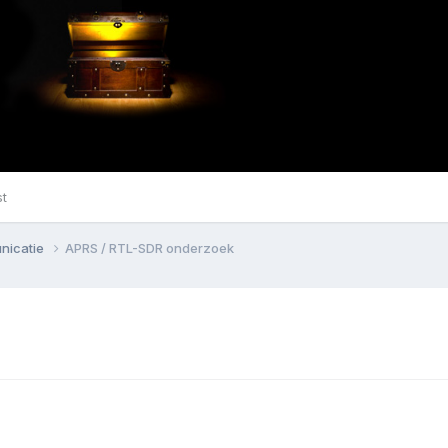
st
nicatie
APRS / RTL-SDR onderzoek