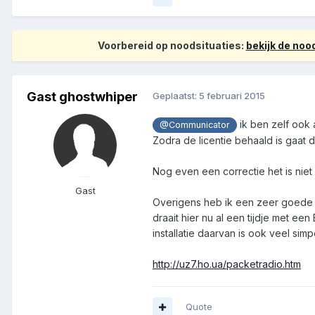
Voorbereid op noodsituaties:
bekijk de no
Gast ghostwhiper
Geplaatst:
5 februari 2015
ik ben zelf ook 
@Communicator
Zodra de licentie behaald is gaat
Nog even een correctie het is niet
Gast
Overigens heb ik een zeer goede 
draait hier nu al een tijdje met ee
installatie daarvan is ook veel simp
http://uz7.ho.ua/packetradio.htm
Quote