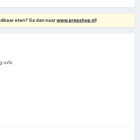
oudbaar eten? Ga dan naar
www.prepshop.nl
!
g uv5r.