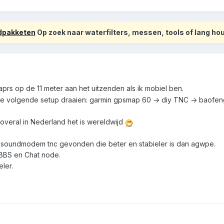
odpakketen
Op zoek naar waterfilters, messen, tools of lang h
aprs op de 11 meter aan het uitzenden als ik mobiel ben.
 de volgende setup draaien: garmin gpsmap 60 -> diy TNC -> baofen
 overal in Nederland het is wereldwijd
soundmodem tnc gevonden die beter en stabieler is dan agwpe.
n BBS en Chat node.
eler.