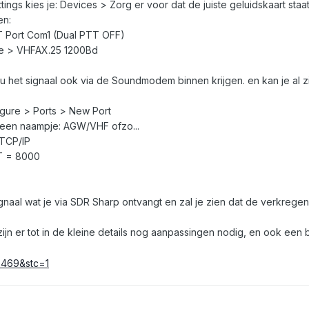
ings kies je: Devices > Zorg er voor dat de juiste geluidskaart st
en:
 Port Com1 (Dual PTT OFF)
e > VHFAX.25 1200Bd
 nu het signaal ook via de Soundmodem binnen krijgen. en kan je al
gure > Ports > New Port
een naampje: AGW/VHF ofzo...
 TCP/IP
RT = 8000
naal wat je via SDR Sharp ontvangt en zal je zien dat de verkregen
zijn er tot in de kleine details nog aanpassingen nodig, en ook een 