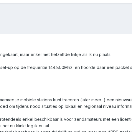
ngekaart, maar enkel met hetzelfde linkje als ik nu plaats.
DR set-up op de frequentie 144.800Mhz, en hoorde daar een packet sig
armee je mobiele stations kunt traceren (later meer...) een nieuws
ed om tijdens nood situaties op lokaal en regionaal niveau informati
grotendeels enkel beschikbaar is voor zendamateurs met een licentie
 het nu klinkt leg ik nu uit.