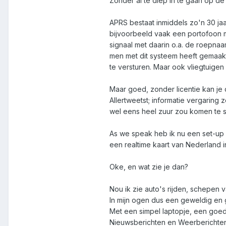
Zonder al te diep in te gaan op de
APRS bestaat inmiddels zo'n 30 jaa
bijvoorbeeld vaak een portofoon 
signaal met daarin o.a. de roepna
men met dit systeem heeft gemaakt
te versturen. Maar ook vliegtuigen
Maar goed, zonder licentie kan je 
Allertweetst; informatie vergaring
wel eens heel zuur zou komen te s
As we speak heb ik nu een set-up d
een realtime kaart van Nederland i
Oke, en wat zie je dan?
Nou ik zie auto's rijden, schepen v
In mijn ogen dus een geweldig en 
Met een simpel laptopje, een goed
Nieuwsberichten en Weerberichte