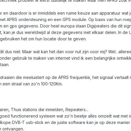
 techniek probeer ik eerst duidelijk te maken waar men APRS zoal v
r en daardoor is er inmiddels een ruime keuze aan apparatuur wat j
met APRS ondersteuning en een GPS module. Op basis van hun roepn
am en gps gegevens. Door heel europa staan Digipeaters die dit si
, kan je dus wereldwijd al deze gegevens met elkaar delen. In de U
 gebruiken het om hun locatie door te geven.
dit dus niet. Maar wat kan het dan voor nut zijn voor mij? Wel.. all
 zonder gebruik te maken van internet vind ik een belangrijke ontwik
taan.
raaien die meeluistert op de APRS frequentie, het signaal vertaalt 
n een straal van zo'n 100-120Km.
aren, Thuis stations die inmelden, Repeaters...
goed functionerend systeem wat zo'n beetje alles omzeilt wat met i
kope DVB-T usb-stick en de juiste software kan je op deze manier 
n ontvangen.