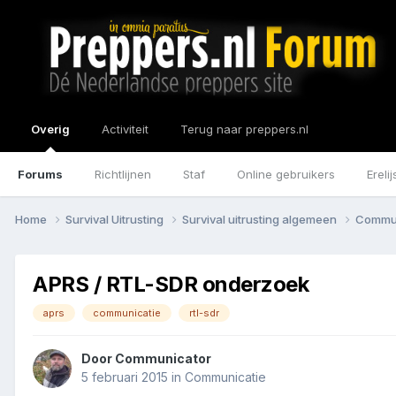
Overig
Activiteit
Terug naar preppers.nl
Forums
Richtlijnen
Staf
Online gebruikers
Erelij
Home
Survival Uitrusting
Survival uitrusting algemeen
Commu
APRS / RTL-SDR onderzoek
aprs
communicatie
rtl-sdr
Door
Communicator
5 februari 2015
in
Communicatie