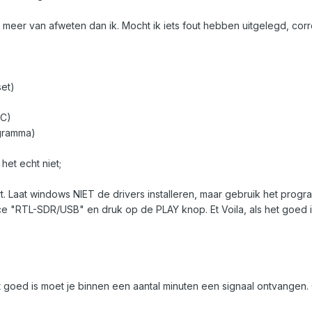
él meer van afweten dan ik. Mocht ik iets fout hebben uitgelegd, cor
et)
NC)
gramma)
 het echt niet;
. Laat windows NIET de drivers installeren, maar gebruik het progr
ice "RTL-SDR/USB" en druk op de PLAY knop. Et Voila, als het goed i
 goed is moet je binnen een aantal minuten een signaal ontvangen. 