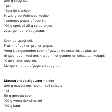
200 g spaghetti
1 prei
1 teentje knoflook
½ wit/ groen/chinees kooltje
1 scherpe peper of paprika
100 g spek of 25 g sojabrokjes
zout, gember en sojasaus
Kook de spaghetti.
Fruit knoflook en prei en peper.
Voeg kleingesneden spek of geweekte sojabrokjes plus de
fijngesneden kool toe; kruiden met gember en sojasaus (ketjap);
10 min. laten smoren.
Mengen met de afgegoten spaghetti
Maccaroni op zigeunermanier
200 g maccaroni, nockern of spätzle
1 ui
50 g gerookt spek
100 g worst (b.v.chorizo)
100 g kaas