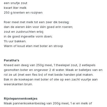
een snufje zout
kwart liter melk
250 g krenten en rozijnen
Roer meel met melk tot een zeer dik beslag;
dan de eieren één voor één goed erin roeren;
zout en zuidvruchten erbij;
in de goed ingevette vorm doen;
1½ uur bakken.
Warm of koud eten met boter en stroop
Paratha's
Kneed een deeg van 250g meel, 1 theelepel zout, 2 eetlepels
gesmolten boter en ongeveer 2 dl water. Maak er balletjes van en
rol ze uit (met een fles bv) of met beide handen plat maken.
Bak in de koekepan met boter of olie op een zacht vuurtje aan
weerskanten bruin.
Rijstepannenkoekjes
Maak pannenkoekenbeslag van 200g meel, 1 ei en melk of