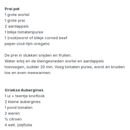
Prei pot
1 grote wortel
1 grote prei
2 aardappels
1 blikje tomatenpuree
1 (rook)worst of blikje corned beef
peper-zout-tijm-oregano
De prei in stukken snijden en fruiten.
Water erbij en de kleingesneden wortel en aardappels
toevoegen, sudder 20 min. Voeg tomaten puree, worst en kruiden
toe en even meewarmen.
Griekse Aubergines
1 ui + teentje knoflook
2 kleine aubergines
1 pond tomaten
2 eieren
½ citroen
4 eetl. (olijf)olie