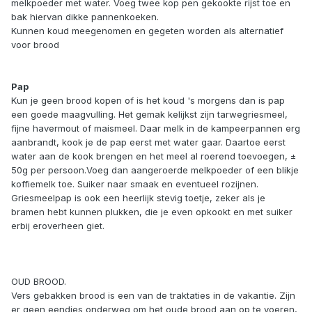
melkpoeder met water. Voeg twee kop pen gekookte rijst toe en
bak hiervan dikke pannenkoeken.
Kunnen koud meegenomen en gegeten worden als alternatief
voor brood
Pap
Kun je geen brood kopen of is het koud 's morgens dan is pap
een goede maagvulling. Het gemak kelijkst zijn tarwegriesmeel,
fijne havermout of maismeel. Daar melk in de kampeerpannen erg
aanbrandt, kook je de pap eerst met water gaar. Daartoe eerst
water aan de kook brengen en het meel al roerend toevoegen, ±
50g per persoon.Voeg dan aangeroerde melkpoeder of een blikje
koffiemelk toe. Suiker naar smaak en eventueel rozijnen.
Griesmeelpap is ook een heerlijk stevig toetje, zeker als je
bramen hebt kunnen plukken, die je even opkookt en met suiker
erbij eroverheen giet.
OUD BROOD.
Vers gebakken brood is een van de traktaties in de vakantie. Zijn
er geen eendjes onderweg om het oude brood aan op te voeren,