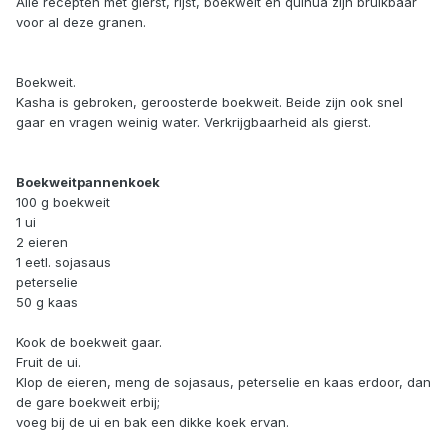
Alle recepten met gierst, rijst, boekweit en quinua zijn bruikbaar
voor al deze granen.
Boekweit.
Kasha is gebroken, geroosterde boekweit. Beide zijn ook snel
gaar en vragen weinig water. Verkrijgbaarheid als gierst.
Boekweitpannenkoek
100 g boekweit
1 ui
2 eieren
1 eetl. sojasaus
peterselie
50 g kaas
Kook de boekweit gaar.
Fruit de ui.
Klop de eieren, meng de sojasaus, peterselie en kaas erdoor, dan
de gare boekweit erbij;
voeg bij de ui en bak een dikke koek ervan.