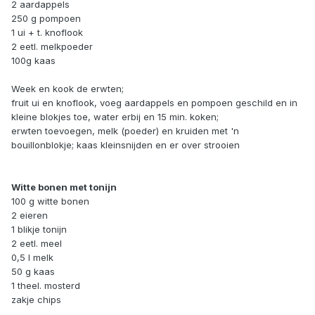
2 aardappels
250 g pompoen
1 ui + t. knoflook
2 eetl. melkpoeder
100g kaas
Week en kook de erwten;
fruit ui en knoflook, voeg aardappels en pompoen geschild en in
kleine blokjes toe, water erbij en 15 min. koken;
erwten toevoegen, melk (poeder) en kruiden met 'n
bouillonblokje; kaas kleinsnijden en er over strooien
Witte bonen met tonijn
100 g witte bonen
2 eieren
1 blikje tonijn
2 eetl. meel
0,5 l melk
50 g kaas
1 theel. mosterd
zakje chips