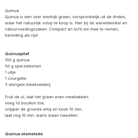
Quinua.
Quinua is een zeer eiwitrijk graan, oorspronkelijk uit de Andes,
waar het natuurlijk volop te koop is. Hier bij de wereldwinkel en
natuurvoedingszaken. Compact en licht om mee te nemen,
bereiding als rijst.
Quinuapilaf
100 g quinua
50 g sperziebonen
1 uitje
1 courgette
3 stengels bleekselderij
Fruit de ui, laat het graan even meebakken;
voeg ½l bouillon toe;
snipper de groente erbij en kook 10 min;
laat nog 10 min. warm staan nawellen
Quinua atamalada