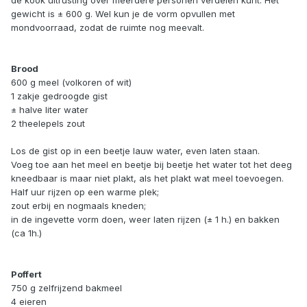
de kook uitrusting over meerdere personen verdelen kunt. Het
gewicht is ± 600 g. Wel kun je de vorm opvullen met
mondvoorraad, zodat de ruimte nog meevalt.
Brood
600 g meel (volkoren of wit)
1 zakje gedroogde gist
± halve liter water
2 theelepels zout
Los de gist op in een beetje lauw water, even laten staan.
Voeg toe aan het meel en beetje bij beetje het water tot het deeg
kneedbaar is maar niet plakt, als het plakt wat meel toevoegen.
Half uur rijzen op een warme plek;
zout erbij en nogmaals kneden;
in de ingevette vorm doen, weer laten rijzen (± 1 h.) en bakken
(ca 1h.)
Poffert
750 g zelfrijzend bakmeel
4 eieren