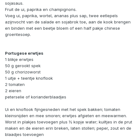
sojasaus.
Fruit de ui, paprika en champignons.
Voeg ui, paprika, wortel, ananas plus sap, twee eetlepels
azijnvocht van de salade en sojabrok toe, aan de kook brengen
en binden met een beetje bloem of een half pakje chinese
groentesoep.
Portugese erwtjes
1 blikje erwtjes
50 g gerookt spek
50 g chorizoworst
1 uitje + teentje knoflook
2 tomaten
2 eieren
peterselie of korianderblaadjes
Ui en knoflook fijngesneden met het spek bakken; tomaten
kleinsnijden en mee smoren; erwtjes afgieten en meewarmen.
Worst in plakjes toevoegen plus ½ kopje water; kuiltjes in de prut
maken en de eieren erin breken, laten stollen; peper, zout en de
blaadjes toevoegen