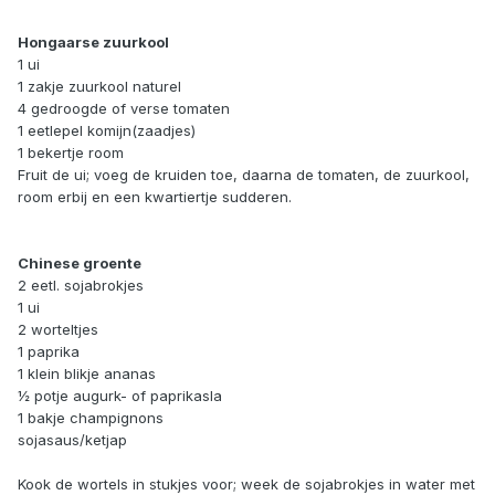
Hongaarse zuurkool
1 ui
1 zakje zuurkool naturel
4 gedroogde of verse tomaten
1 eetlepel komijn(zaadjes)
1 bekertje room
Fruit de ui; voeg de kruiden toe, daarna de tomaten, de zuurkool,
room erbij en een kwartiertje sudderen.
Chinese groente
2 eetl. sojabrokjes
1 ui
2 worteltjes
1 paprika
1 klein blikje ananas
½ potje augurk- of paprikasla
1 bakje champignons
sojasaus/ketjap
Kook de wortels in stukjes voor; week de sojabrokjes in water met