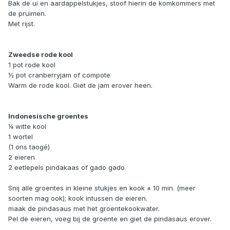
Bak de ui en aardappelstukjes, stoof hierin de komkommers met
de pruimen.
Met rijst.
Zweedse rode kool
1 pot rode kool
½ pot cranberryjam of compote
Warm de rode kool. Giet de jam erover heen.
Indonesische groentes
¼ witte kool
1 wortel
(1 ons taogé)
2 eieren
2 eetlepels pindakaas of gado gado
Snij alle groentes in kleine stukjes en kook ± 10 min. (meer
soorten mag ook); kook intussen de eieren.
maak de pindasaus met het groentekookwater.
Pel de eieren, voeg bij de groente en giet de pindasaus erover.