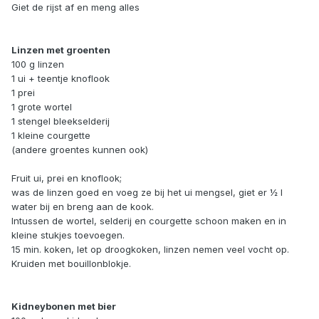
Giet de rijst af en meng alles
Linzen met groenten
100 g linzen
1 ui + teentje knoflook
1 prei
1 grote wortel
1 stengel bleekselderij
1 kleine courgette
(andere groentes kunnen ook)
Fruit ui, prei en knoflook;
was de linzen goed en voeg ze bij het ui mengsel, giet er ½ l
water bij en breng aan de kook.
Intussen de wortel, selderij en courgette schoon maken en in
kleine stukjes toevoegen.
15 min. koken, let op droogkoken, linzen nemen veel vocht op.
Kruiden met bouillonblokje.
Kidneybonen met bier