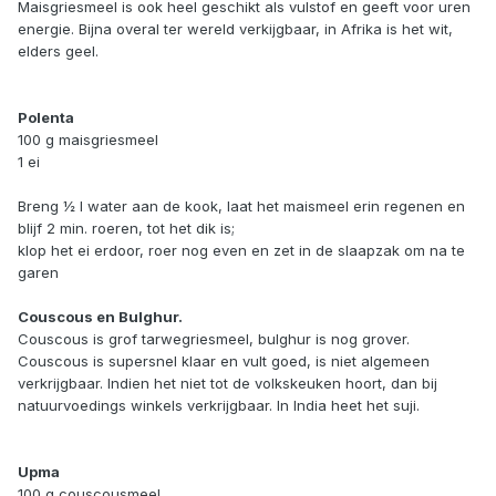
Maisgriesmeel is ook heel geschikt als vulstof en geeft voor uren
energie. Bijna overal ter wereld verkijgbaar, in Afrika is het wit,
elders geel.
Polenta
100 g maisgriesmeel
1 ei
Breng ½ l water aan de kook, laat het maismeel erin regenen en
blijf 2 min. roeren, tot het dik is;
klop het ei erdoor, roer nog even en zet in de slaapzak om na te
garen
Couscous en Bulghur.
Couscous is grof tarwegriesmeel, bulghur is nog grover.
Couscous is supersnel klaar en vult goed, is niet algemeen
verkrijgbaar. Indien het niet tot de volkskeuken hoort, dan bij
natuurvoedings winkels verkrijgbaar. In India heet het suji.
Upma
100 g couscousmeel