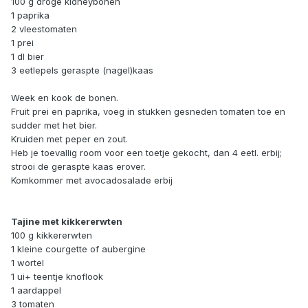
100 g droge kidneybonen
1 paprika
2 vleestomaten
1 prei
1 dl bier
3 eetlepels geraspte (nagel)kaas
Week en kook de bonen.
Fruit prei en paprika, voeg in stukken gesneden tomaten toe en
sudder met het bier.
Kruiden met peper en zout.
Heb je toevallig room voor een toetje gekocht, dan 4 eetl. erbij;
strooi de geraspte kaas erover.
Komkommer met avocadosalade erbij
Tajine met kikkererwten
100 g kikkererwten
1 kleine courgette of aubergine
1 wortel
1 ui+ teentje knoflook
1 aardappel
3 tomaten