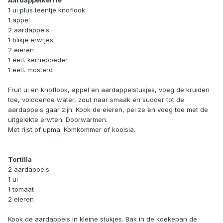
Aardappelkerrie
1 ui plus teentje knoflook
1 appel
2 aardappels
1 blikje erwtjes
2 eieren
1 eetl. kerriepoeder
1 eetl. mosterd
Fruit ui en knoflook, appel en aardappelstukjes, voeg de kruiden
toe, voldoende water, zout naar smaak en sudder tot de
aardappels gaar zijn. Kook de eieren, pel ze en voeg toe met de
uitgelekte erwten. Doorwarmen.
Met rijst of upma. Komkommer of koolsla.
Tortilla
2 aardappels
1 ui
1 tomaat
2 eieren
Kook de aardappels in kleine stukjes. Bak in de koekepan de