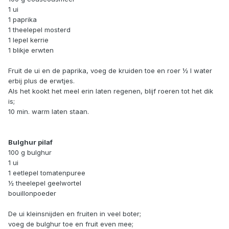
1 ui
1 paprika
1 theelepel mosterd
1 lepel kerrie
1 blikje erwten
Fruit de ui en de paprika, voeg de kruiden toe en roer ½ l water
erbij plus de erwtjes.
Als het kookt het meel erin laten regenen, blijf roeren tot het dik
is;
10 min. warm laten staan.
Bulghur pilaf
100 g bulghur
1 ui
1 eetlepel tomatenpuree
½ theelepel geelwortel
bouillonpoeder
De ui kleinsnijden en fruiten in veel boter;
voeg de bulghur toe en fruit even mee;