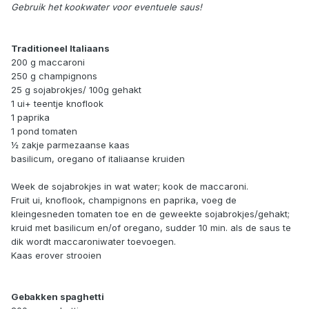
Gebruik het kookwater voor eventuele saus!
Traditioneel Italiaans
200 g maccaroni
250 g champignons
25 g sojabrokjes/ 100g gehakt
1 ui+ teentje knoflook
1 paprika
1 pond tomaten
½ zakje parmezaanse kaas
basilicum, oregano of italiaanse kruiden
Week de sojabrokjes in wat water; kook de maccaroni.
Fruit ui, knoflook, champignons en paprika, voeg de
kleingesneden tomaten toe en de geweekte sojabrokjes/gehakt;
kruid met basilicum en/of oregano, sudder 10 min. als de saus te
dik wordt maccaroniwater toevoegen.
Kaas erover strooien
Gebakken spaghetti