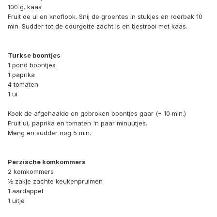
100 g. kaas
Fruit de ui en knoflook. Snij de groentes in stukjes en roerbak 10
min. Sudder tot de courgette zacht is en bestrooi met kaas.
Turkse boontjes
1 pond boontjes
1 paprika
4 tomaten
1 ui
Kook de afgehaalde en gebroken boontjes gaar (± 10 min.)
Fruit ui, paprika en tomaten 'n paar minuutjes.
Meng en sudder nog 5 min.
Perzische komkommers
2 komkommers
½ zakje zachte keukenpruimen
1 aardappel
1 uitje