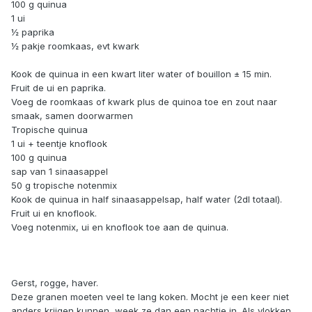
100 g quinua
1 ui
½ paprika
½ pakje roomkaas, evt kwark
Kook de quinua in een kwart liter water of bouillon ± 15 min.
Fruit de ui en paprika.
Voeg de roomkaas of kwark plus de quinoa toe en zout naar
smaak, samen doorwarmen
Tropische quinua
1 ui + teentje knoflook
100 g quinua
sap van 1 sinaasappel
50 g tropische notenmix
Kook de quinua in half sinaasappelsap, half water (2dl totaal).
Fruit ui en knoflook.
Voeg notenmix, ui en knoflook toe aan de quinua.
Gerst, rogge, haver.
Deze granen moeten veel te lang koken. Mocht je een keer niet
anders krijgen kunnen, week ze dan een nachtje in. Als vlokken