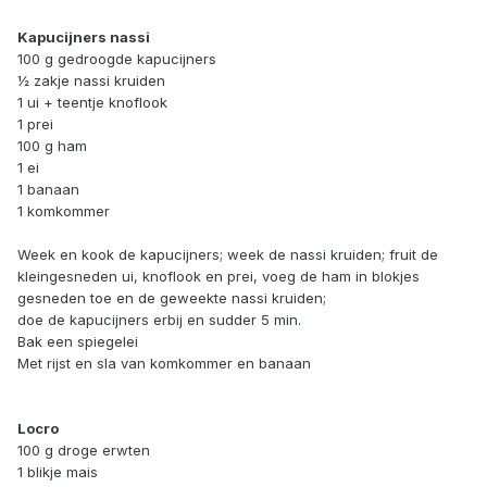
Kapucijners nassi
100 g gedroogde kapucijners
½ zakje nassi kruiden
1 ui + teentje knoflook
1 prei
100 g ham
1 ei
1 banaan
1 komkommer
Week en kook de kapucijners; week de nassi kruiden; fruit de
kleingesneden ui, knoflook en prei, voeg de ham in blokjes
gesneden toe en de geweekte nassi kruiden;
doe de kapucijners erbij en sudder 5 min.
Bak een spiegelei
Met rijst en sla van komkommer en banaan
Locro
100 g droge erwten
1 blikje mais