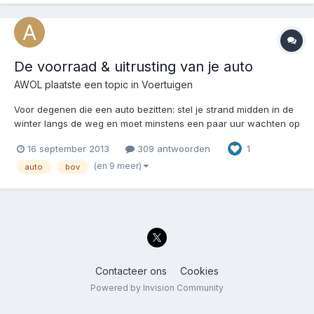
De voorraad & uitrusting van je auto
AWOL
plaatste een topic in
Voertuigen
Voor degenen die een auto bezitten: stel je strand midden in de
winter langs de weg en moet minstens een paar uur wachten op
hulp of voordat de weg weer vrijgegeven wordt, wat heb je dan
16 september 2013
309 antwoorden
1
bij je? Mijn preps zijn ongeveer dit (standaard in auto tijdens de
winter): goede zaklamp + extr...
(en 9 meer)
auto
bov
Contacteer ons
Cookies
Powered by Invision Community