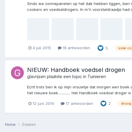
Sinds we zonnepanelen op het dak hebben liggen, ben ik
cookers en voedseldrogers. In m'n voorsteldraadje had i
4 juli 2015
16 antwoorden
5
solar c
NIEUW: Handboek voedsel drogen
glavrijsen
plaatste een topic in
Tuinieren
Echt trots ben ik op mijn vrouwtje dat morgen een boek o
het nieuwe boek.............. Het Handboek voedsel droge
12 juni 2014
17 antwoorden
2
droog
Home
Zoeken