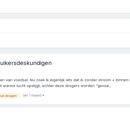
ruikersdeskundigen
gen van voedsel. Nu zoek ik eigenlijk iets dat ik zonder stroom + binne
at warme lucht opstijgt, echter deze drogers worden "gevoe...
(en 1 meer)
ruit drogen