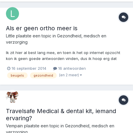
Als er geen ortho meer is
Little
plaatste een topic in
Gezondheid, medisch en
verzorging
Ik zit hier al best lang mee, en toen ik het op internet opzocht
kon ik geen goede antwoorden vinden, dus ik hoop erg dat
iemand hier mij iets over kan vertellen. Mijn zusje, ikzelf en
16 september 2014
16 antwoorden
ongeveer 60% van alle tieners die ik ken hebben een beugel (ik
(en 2 meer)
beugels
gezondheid
heb het over zo'n klassieke slotjes beugel) maa...
Travelsafe Medical & dental kit, iemand
ervaring?
Vempain
plaatste een topic in
Gezondheid, medisch en
verzorging