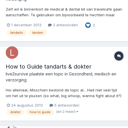
Zelf wil ik binnenkort de medical & dental kit van travelsafe gaan
aanschaffen. Te gebruiken om bijvoorbeeld te hechten maar
ook om hiermee een noodvulling te kunnen maken. Heeft
1 december 2013
3 antwoorden
2
toevallig iemand deze al in bezit en wat is daarvan de
indruk/ervaring. De omschrijving even op een rijtje: ht...
tandarts
tanden
How to Guide tandarts & dokter
live2survive
plaatste een topic in
Gezondheid, medisch en
verzorging
Hoi allemaal, Misschien bestond de topic al... Had niet veel tijd
om het uit te pluizen (so what, big whoop, wanna fight about it?)
Maar kwam 2 zeer nuttige en bovenal lekker Hollands
24 augustus 2013
5 antwoorden
GRATIS!!!!!!! PDF bestanden tegen. Where there is no doctor
(en 2 meer)
dokter
how to guide
Where there is no dentist. Deze tw...