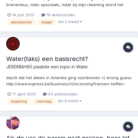
brievenbus, niets speciaals, mààr bij mijn rekening stond het
volgende te lezen: Ik denk dat dit misschien wel interessant is
14 juni 2013
19 antwoorden
voor sommigen onder ons? Ik heb mezelf alleszins
(en 2 meer)
alarmbericht
belgië
ingeschreven, ook al ben ik niet doof of...
Water(taks) een basisrecht?
JEREMIAH90
plaatste een topic in
Water
dacht dat het alleen in Amerika ging voortkomen =) wrong guess
http://www.express.be/business/nl/economy/fransen-heffen-
belasting-op-regenwater/189130.htm
17 april 2013
43 antwoorden
(en 6 meer)
belasting
neerslag