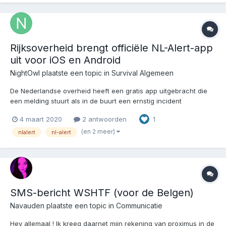
Rijksoverheid brengt officiële NL-Alert-app
uit voor iOS en Android
NightOwl
plaatste een topic in
Survival Algemeen
De Nederlandse overheid heeft een gratis app uitgebracht die
een melding stuurt als in de buurt een ernstig incident
plaatsvindt. Ook is op een kaart te zien waar noodsituaties
4 maart 2020
2 antwoorden
1
plaatsvinden. Lees verder:
https://www.google.com/amp/s/www.nu.nl/tech/6035030/rijksov
(en 2 meer)
nlalert
nl-alert
erheid-brengt-officiele-n...
SMS-bericht WSHTF (voor de Belgen)
Navauden
plaatste een topic in
Communicatie
Hey allemaal ! Ik kreeg daarnet mijn rekening van proximus in de