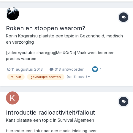
Roken en stoppen waarom?
Ronin Kogaratsu
plaatste een topic in
Gezondheid, medisch
en verzorging
[video=youtube_share;gugjMmXQrDo] Vaak weet iedereen
precies waarom
11 augustus 2013
313 antwoorden
1
(en 3 meer)
fallout
gevaarlijke stoffen
Introductie radioactiviteit/fallout
Kans
plaatste een topic in
Survival Algemeen
Hieronder een link naar een mooie inleiding over