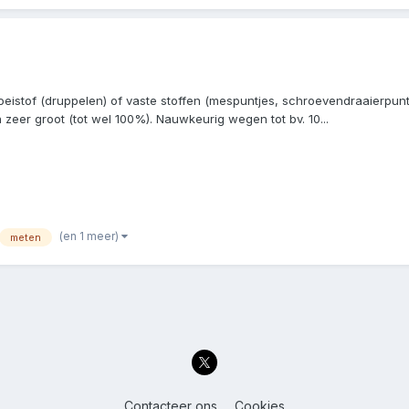
eistof (druppelen) of vaste stoffen (mespuntjes, schroevendraaierpunt
eer groot (tot wel 100%). Nauwkeurig wegen tot bv. 10...
(en 1 meer)
meten
Contacteer ons
Cookies