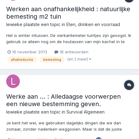
Werken aan onafhankelijkheid : natuurlijke
bemesting m2 tuin
lewieke
plaatste een topic in
Eten, drinken en voorraad
Het is winter intussen. De vierkantemeter tuintjes zijn geoogst. Ik
gebruik ze alleen nog om de houtassen van mijn kachel in te
gooien. Die as met restjes van houtskool werd door de inca's al
16 november 2013
18 antwoorden
gebruikt als bemesting. http://shop.p-plus.nl/artikel.php?IK=2291
(en 2 meer)
afvalreductie
bemesting
Intussen las ik enkele artikele...
Werke aan ... : Alledaagse voorwerpen
een nieuwe bestemming geven.
lewieke
plaatste een topic in
Survival Algemeen
Je kent het wel, we gebruiken dagelijks dingen die we dan
zomaar, zonder nadenken weggooien. Maar is dat de juiste
manier ? Kunnen die dingen die we al betaald hebben toch niet