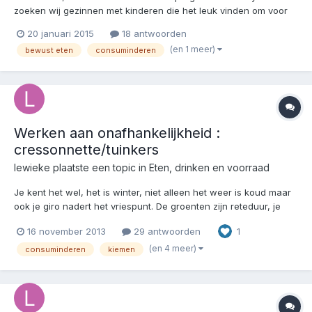
zoeken wij gezinnen met kinderen die het leuk vinden om voor
vijf dagen van eetgewoontes te ruilen met een ander gezin. Wij
20 januari 2015
18 antwoorden
zijn met name op zoek naar gezinnen die bewuste keuzes
(en 1 meer)
bewust eten
consuminderen
maken, bijvoorbeeld wanneer het gaat om budget (cons...
Werken aan onafhankelijkheid :
cressonnette/tuinkers
lewieke
plaatste een topic in
Eten, drinken en voorraad
Je kent het wel, het is winter, niet alleen het weer is koud maar
ook je giro nadert het vriespunt. De groenten zijn reteduur, je
hebt geen tijd om naar de winkel te lopen of je wil wel eens wat
16 november 2013
29 antwoorden
1
anders en liefst iets wat boordevol voedingsstoffen zit. Als je er
een beetje moeite voor wil doen,...
(en 4 meer)
consuminderen
kiemen