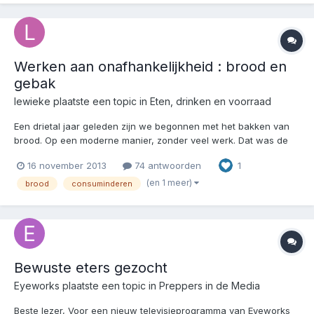
Werken aan onafhankelijkheid : brood en
gebak
lewieke
plaatste een topic in
Eten, drinken en voorraad
Een drietal jaar geleden zijn we begonnen met het bakken van
brood. Op een moderne manier, zonder veel werk. Dat was de
voorwaarden want met een job en twee kinderen is het echt wel
16 november 2013
74 antwoorden
1
schipperen. We kwamen uit bij een broodbakmachine. Dat er
een gaatje in het brood zit van de mengers, dat nemen we er...
(en 1 meer)
brood
consuminderen
Bewuste eters gezocht
Eyeworks
plaatste een topic in
Preppers in de Media
Beste lezer, Voor een nieuw televisieprogramma van Eyeworks