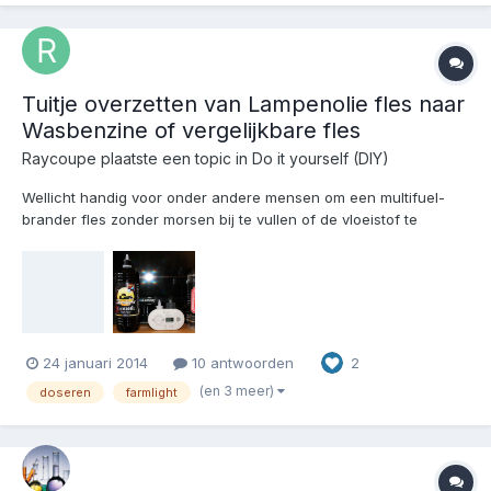
Tuitje overzetten van Lampenolie fles naar
Wasbenzine of vergelijkbare fles
Raycoupe
plaatste een topic in
Do it yourself (DIY)
Wellicht handig voor onder andere mensen om een multifuel-
brander fles zonder morsen bij te vullen of de vloeistof te
doseren. Ik vind die tuitjes op Farmlight lampenolie flessen
bijzonder handig om m'n lampen bij te vullen. Blijkt dat ze
eenvoudig zijn over te zetten op andere flessen, i...
24 januari 2014
10 antwoorden
2
(en 3 meer)
doseren
farmlight