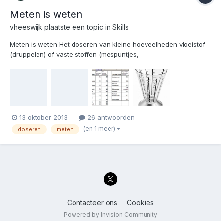
Meten is weten
vheeswijk
plaatste een topic in
Skills
Meten is weten Het doseren van kleine hoeveelheden vloeistof
(druppelen) of vaste stoffen (mespuntjes,
schroevendraaierpuntjes) is regelmatig op dit forum ter sprake
gekomen. Toch kunnen de relatieve fouten die hiermee gemaakt
kunnen worden zeer groot (tot wel 100%). Nauwkeurig wegen
tot bv. 10...
13 oktober 2013
26 antwoorden
(en 1 meer)
doseren
meten
Contacteer ons
Cookies
Powered by Invision Community