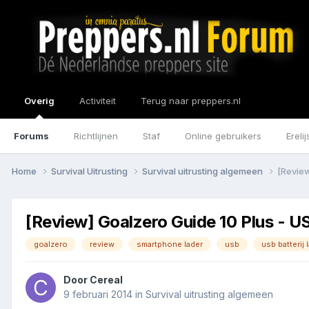
Overig
Activiteit
Terug naar preppers.nl
Forums
Richtlijnen
Staf
Online gebruikers
Erelij
Home
Survival Uitrusting
Survival uitrusting algemeen
[Review
[Review] Goalzero Guide 10 Plus - U
goalzero
review
smartphone lader
usb
usb batterij 
Door
Cereal
9 februari 2014
in
Survival uitrusting algemeen