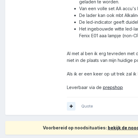
geladen te worden.
Van een volle set AA accu's 
De lader kan ook mbt Alkalin
De led-indicator geeft duide
Het ingebouwde witte led-lamp
Fenix E01 aaa lampje (non-C
Al met al ben ik erg tevreden met 
niet in de plaats van mijn huidige
Als ik er een keer op uit trek zal 
Leverbaar via de
prepshop
Quote
Voorbereid op noodsituaties:
bekijk de no