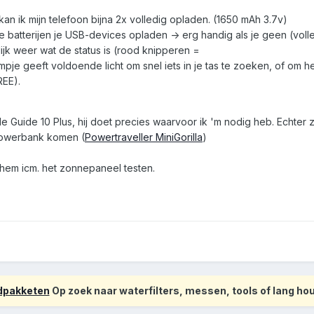
kan ik mijn telefoon bijna 2x volledig opladen. (1650 mAh 3.7v)
e batterijen je USB-devices opladen -> erg handig als je geen (volle
lijk weer wat de status is (rood knipperen =
je geeft voldoende licht om snel iets in je tas te zoeken, of om het
REE).
de Guide 10 Plus, hij doet precies waarvoor ik 'm nodig heb. Echter
 powerbank komen (
Powertraveller MiniGorilla
)
ik hem icm. het zonnepaneel testen.
odpakketen
Op zoek naar waterfilters, messen, tools of lang h