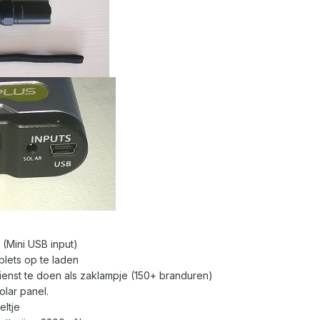
(Mini USB input)
blets op te laden
enst te doen als zaklampje (150+ branduren)
olar panel.
eltje