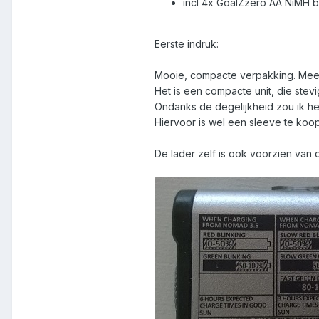
incl 4x GoalZzero AA NiMH b
Eerste indruk:
Mooie, compacte verpakking. Meer
Het is een compacte unit, die stevi
Ondanks de degelijkheid zou ik hem
Hiervoor is wel een sleeve te koop,
De lader zelf is ook voorzien van d