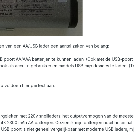
ffen van een AA/USB lader een aantal zaken van belang:
 poort AA/AAA batterijen te kunnen laden. (Ook met de USB-poort v
ook als accu te gebruiken en middels USB mijn devices te laden. (
ro voldoen hier perfect aan.
g vergeleken met 220v snellladers: het outputvermogen van de meeste 
4x 2300 mAh AA batterijen. Gezien ik mijn batterijen nooit helemaal o
USB poort is niet geheel vergelijkbaar met moderne USB laders, mi