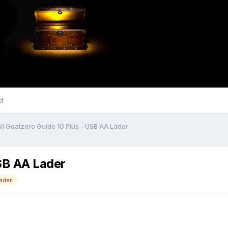
st
] Goalzero Guide 10 Plus - USB AA Lader
SB AA Lader
lader