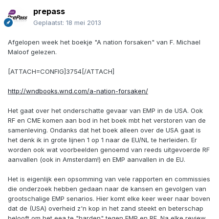
prepass
Geplaatst:
18 mei 2013
Afgelopen week het boekje "A nation forsaken" van F. Michael
Maloof gelezen.
[ATTACH=CONFIG]3754[/ATTACH]
http://wndbooks.wnd.com/a-nation-forsaken/
Het gaat over het onderschatte gevaar van EMP in de USA. Ook
RF en CME komen aan bod in het boek mbt het verstoren van de
samenleving. Ondanks dat het boek alleen over de USA gaat is
het denk ik in grote lijnen 1 op 1 naar de EU/NL te herleiden. Er
worden ook wat voorbeelden genoemd van reeds uitgevoerde RF
aanvallen (ook in Amsterdam!) en EMP aanvallen in de EU.
Het is eigenlijk een opsomming van vele rapporten en commissies
die onderzoek hebben gedaan naar de kansen en gevolgen van
grootschalige EMP senarios. Hier komt elke keer weer naar boven
dat de (USA) overheid z'n kop in het zand steekt en beterschap
belooft om het eea te "harden" tegen EMP en RF. Na elke review