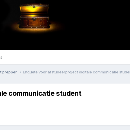
st
kt prepper
Enquete voor afstudeerproject digitale communicatie stude
ale communicatie student