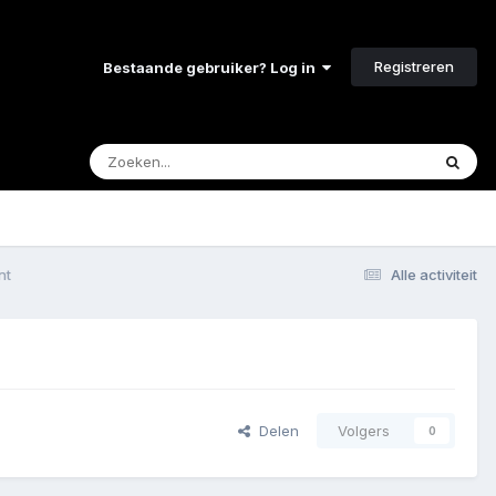
Registreren
Bestaande gebruiker? Log in
nt
Alle activiteit
Delen
Volgers
0