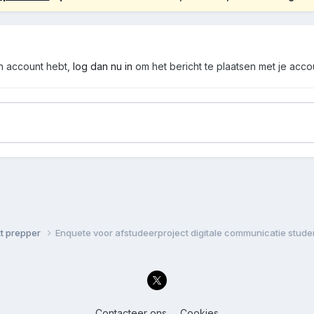
en account hebt,
log dan nu in
om het bericht te plaatsen met je acco
kt prepper
Enquete voor afstudeerproject digitale communicatie stude
Contacteer ons
Cookies