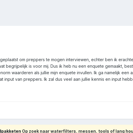
geplaatst om preppers te mogen interviewen, echter ben ik erachter
t begrijpelijk is voor mij. Dus ik heb nu een enquete gemaakt, bes
t enorm waarderen als jullie mijn enquete invullen. Ik ga namelijk e
t input van preppers. Ik zal dus veel aan jullie kennis en input hebbe
odpakketen
Op zoek naar waterfilters, messen, tools of lang h