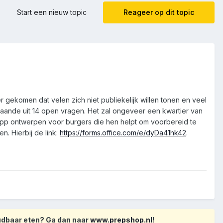
Start een nieuw topic
Reageer op dit topic
 gekomen dat velen zich niet publiekelijk willen tonen en veel
taande uit 14 open vragen. Het zal ongeveer een kwartier van
en app ontwerpen voor burgers die hen helpt om voorbereid te
n. Hierbij de link:
https://forms.office.com/e/dyDa41hk42
.
oudbaar eten? Ga dan naar
www.prepshop.nl
!