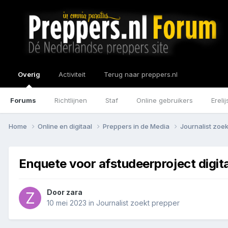
Overig
Activiteit
Terug naar preppers.nl
Forums
Richtlijnen
Staf
Online gebruikers
Erelij
Home
Online en digitaal
Preppers in de Media
Journalist zoe
Enquete voor afstudeerproject digit
Door
zara
10 mei 2023
in
Journalist zoekt prepper