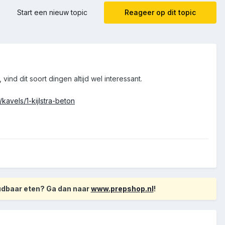
Start een nieuw topic
Reageer op dit topic
nd dit soort dingen altijd wel interessant.
kavels/1-kijlstra-beton
oudbaar eten? Ga dan naar
www.prepshop.nl
!