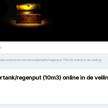
st
se betonnen terreinwatertank/regenput (10m3) online in de veiling
ank/regenput (10m3) online in de veili