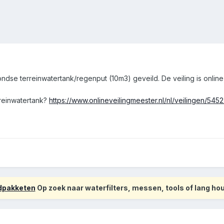
e terreinwatertank/regenput (10m3) geveild. De veiling is online, vi
rreinwatertank?
https://www.onlineveilingmeester.nl/nl/veilingen/5452/
odpakketen
Op zoek naar waterfilters, messen, tools of lang h