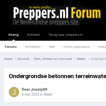
Overig
Activiteit
Terug naar preppers.nl
Forums
Richtlijnen
Staf
Online gebruikers
Erelij
Home
Survival
Eten, drinken en voorraad
Water
Ondergrond
Ondergrondse betonnen terreinwatert
Door
Joosty09
9 mei 2023
in
Water