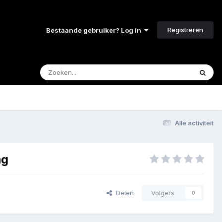
Registreren
Bestaande gebruiker? Log in
Alle activiteit
ng
Delen
Volgers
0