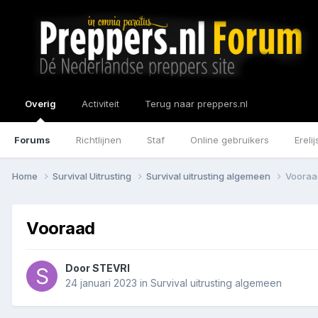
Overig
Activiteit
Terug naar preppers.nl
Forums
Richtlijnen
Staf
Online gebruikers
Erelij
Home
Survival Uitrusting
Survival uitrusting algemeen
Vooraa
Vooraad
Door
STEVRI
24 januari 2023
in
Survival uitrusting algemeen