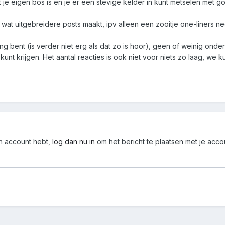
t je eigen bos is en je er een stevige kelder in kunt metselen met 
er wat uitgebreidere posts maakt, ipv alleen een zooitje one-liners n
 jong bent (is verder niet erg als dat zo is hoor), geen of weinig 
unt krijgen. Het aantal reacties is ook niet voor niets zo laag, we k
en account hebt,
log dan nu in
om het bericht te plaatsen met je acco