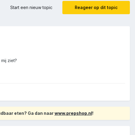
Start een nieuw topic
Reageer op dit topic
mij ziet?
oudbaar eten? Ga dan naar
www.prepshop.nl
!