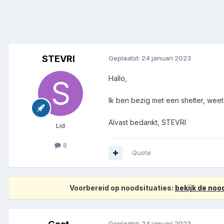
STEVRI
Geplaatst:
24 januari 2023
Hallo,
Ik ben bezig met een shelter, wee
Alvast bedankt, STEVRI
Lid
8
Quote
Voorbereid op noodsituaties:
bekijk de no
Geplaatst:
24 januari 2023