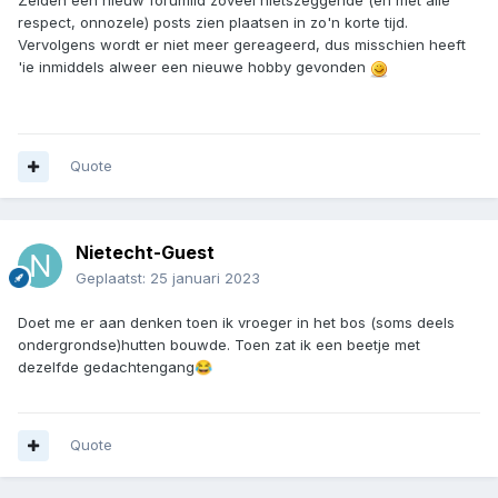
Zelden een nieuw forumlid zoveel nietszeggende (en met alle
respect, onnozele) posts zien plaatsen in zo'n korte tijd.
Vervolgens wordt er niet meer gereageerd, dus misschien heeft
'ie inmiddels alweer een nieuwe hobby gevonden
Quote
Nietecht-Guest
Geplaatst:
25 januari 2023
Doet me er aan denken toen ik vroeger in het bos (soms deels
ondergrondse)hutten bouwde. Toen zat ik een beetje met
dezelfde gedachtengang
😂
Quote