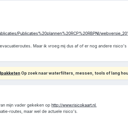
publicaties/Publicaties%20plannen%20RCP%20RBPNI/webversie_201109
evacuatieroutes.. Maar ik vroeg mij dus af of er nog andere risico's 
odpakketen
Op zoek naar waterfilters, messen, tools of lang h
 van mijn vader gekeken op
http://www.risicokaart.nl.
tie-routes, maar wel de actuele risico's.