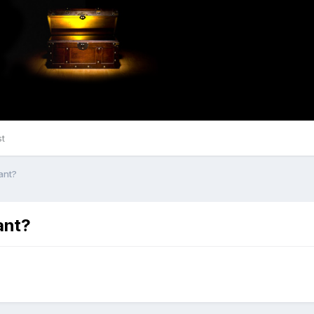
st
ant?
ant?