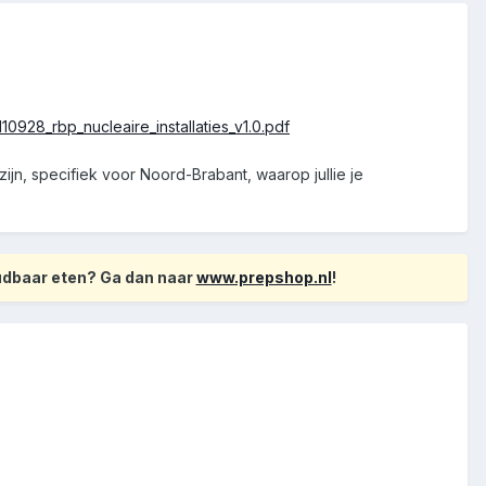
28_rbp_nucleaire_installaties_v1.0.pdf
zijn, specifiek voor Noord-Brabant, waarop jullie je
oudbaar eten? Ga dan naar
www.prepshop.nl
!