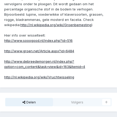
vervolgens onder te ploegen. Dit wordt gedaan om het
percentage organische stof in de bodem te verhogen.
Bijvoorbeeld: lupine, voederwikke of klaversoorten, grassen,
rogge, bladrammenas, gele mosterd en facelia. Check
wikipedia:
http://nl.wikipedia.org/wiki/Groenbemesting
)
Hier info over wisselteelt:
http://www.sooogood.nl/index.php?id=516
http://www.groen.net/Article.aspx?id=6484
http://www.debreedemorgen.nl/index.php?
option=com_content&task=view&id=163&Itemid=4
http://nl.wikipedia.org/wiki/Vruchtwisseling
Delen
Volgers
0