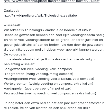
http://www.bolster.nl/upload_tmp/zaaikalender_bolster2013.pdf
Zaaitabel:
http://nl.wikipedia.org/wiki/Biologische_zaaitabel
wisselteelt:
Wisselteelt is zo belangrijk omdat je de bodem niet uitput.
Bepaalde gewassen hebben een zeer rijke voedingsbodem nodig
en halen veel voedingsstoffen uit de grond, anderen juist niet en
géven juist stikstof af aan de bodem, die dan door de gewassen
die een rijke bodem nodig hebben weer gebruikt kunnen worden.
De volgorde is:
In de ideale situatie heb je 6 moestuinbedden die als volgt in
beplanting wisselen:
Koolgewassen (veel voeding, kalk, compost)
Bladgroenten (matig voeding, matig compost)
Vruchtgroenten (veel voeding vooral kalium, veel compost)
Wortelgroenten (weinig voeding en compost, extra kalium)
Aardappelen (apart perceel of in pot of zak)
Peulvruchten (weinig voeding, wel compost en extra kalium)
En nog beter een extra bed en dat een jaar met groenbemester in
te zaaien. (telen van planten op een stuk grond om deze