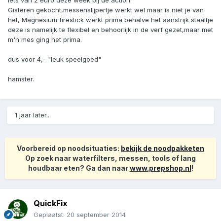
iets van 2 euro deze week bij de action.
Gisteren gekocht,messenslijpertje werkt wel maar is niet je van
het, Magnesium firestick werkt prima behalve het aanstrijk staaltje
deze is namelijk te flexibel en behoorlijk in de verf gezet,maar met
m'n mes ging het prima.
dus voor 4,- "leuk speelgoed"
hamster.
1 jaar later...
Voorbereid op noodsituaties:
bekijk de noodpakketen
Op zoek naar waterfilters, messen, tools of lang
houdbaar eten? Ga dan naar
www.prepshop.nl
!
QuickFix
Geplaatst:
20 september 2014