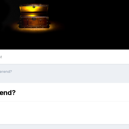
st
merend?
rend?