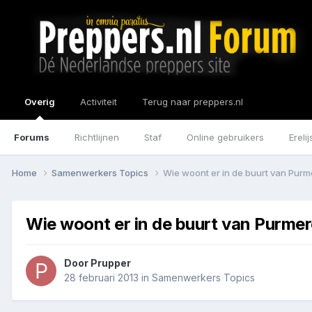
Overig
Activiteit
Terug naar preppers.nl
Forums
Richtlijnen
Staf
Online gebruikers
Erelij
Home
Samenwerkers Topics
Wie woont er in de buurt van Pur
Wie woont er in de buurt van Purme
Door
Prupper
28 februari 2013
in
Samenwerkers Topics