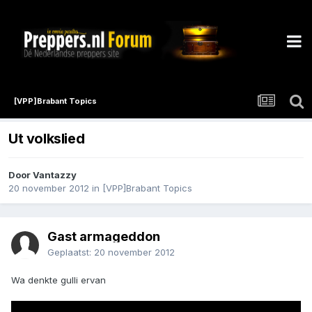
[VPP]Brabant Topics
Ut volkslied
Door
Vantazzy
20 november 2012
in
[VPP]Brabant Topics
Gast armageddon
Geplaatst:
20 november 2012
Wa denkte gulli ervan