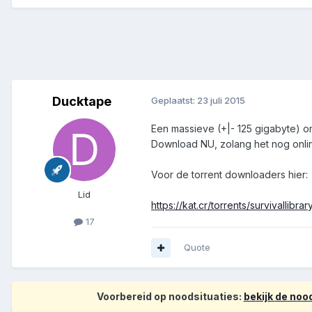
Ducktape
Geplaatst:
23 juli 2015
Een massieve (+|- 125 gigabyte) on
Download NU, zolang het nog onlin
Voor de torrent downloaders hier:
Lid
https://kat.cr/torrents/survivallibra
17
Quote
Voorbereid op noodsituaties:
bekijk de no