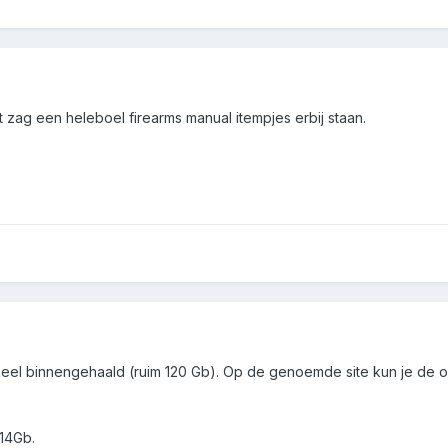
t zag een heleboel firearms manual itempjes erbij staan.
eheel binnengehaald (ruim 120 Gb). Op de genoemde site kun je de
114Gb.