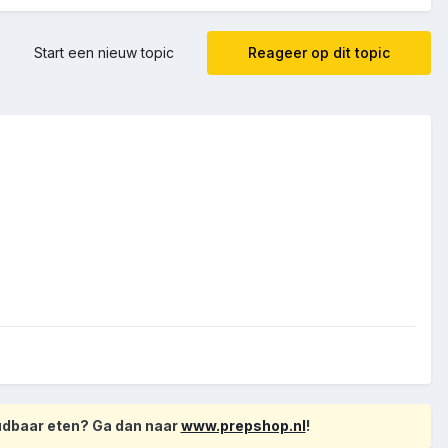
Start een nieuw topic
Reageer op dit topic
oudbaar eten? Ga dan naar
www.prepshop.nl
!