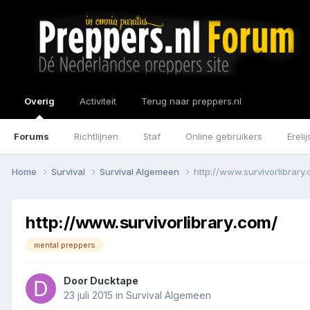
Overig
Activiteit
Terug naar preppers.nl
Forums
Richtlijnen
Staf
Online gebruikers
Erelij
Home
Survival
Survival Algemeen
http://www.survivorlibrary
http://www.survivorlibrary.com/
mental preppers
Door
Ducktape
23 juli 2015
in
Survival Algemeen