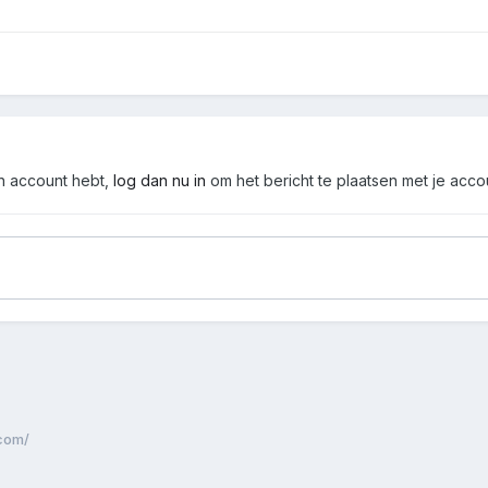
en account hebt,
log dan nu in
om het bericht te plaatsen met je acco
.com/