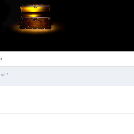
st
.com/