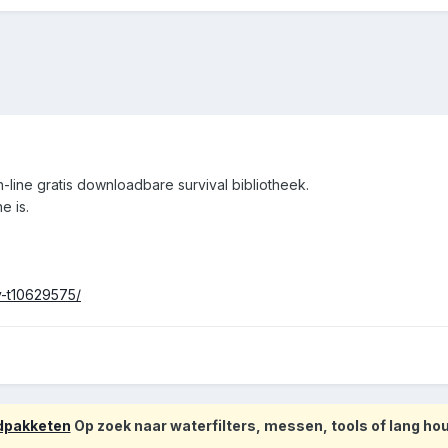
-line gratis downloadbare survival bibliotheek.
e is.
ry-t10629575/
odpakketen
Op zoek naar waterfilters, messen, tools of lang h