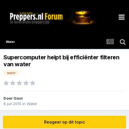
Water
Supercomputer helpt bij efficiënter filteren
van water
water
Door Gast
6 juli 2015
in
Water
Reageer op dit topic