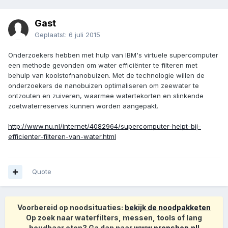
Gast
Geplaatst:
6 juli 2015
Onderzoekers hebben met hulp van IBM's virtuele supercomputer
een methode gevonden om water efficiënter te filteren met
behulp van koolstofnanobuizen. Met de technologie willen de
onderzoekers de nanobuizen optimaliseren om zeewater te
ontzouten en zuiveren, waarmee watertekorten en slinkende
zoetwaterreserves kunnen worden aangepakt.
http://www.nu.nl/internet/4082964/supercomputer-helpt-bij-
efficienter-filteren-van-water.html
Quote
Voorbereid op noodsituaties:
bekijk de noodpakketen
Op zoek naar waterfilters, messen, tools of lang
houdbaar eten? Ga dan naar
www.prepshop.nl
!