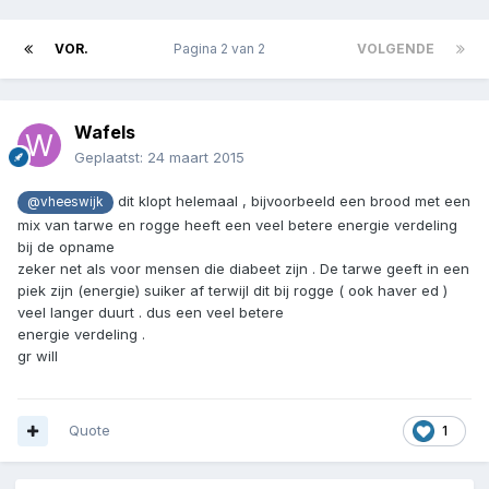
VOR.
Pagina 2 van 2
VOLGENDE
Wafels
Geplaatst:
24 maart 2015
dit klopt helemaal , bijvoorbeeld een brood met een
@vheeswijk
mix van tarwe en rogge heeft een veel betere energie verdeling
bij de opname
zeker net als voor mensen die diabeet zijn . De tarwe geeft in een
piek zijn (energie) suiker af terwijl dit bij rogge ( ook haver ed )
veel langer duurt . dus een veel betere
energie verdeling .
gr will
Quote
1