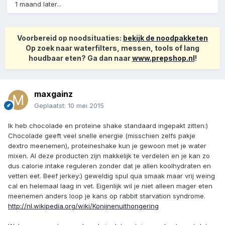
1 maand later...
Voorbereid op noodsituaties:
bekijk de noodpakketen
Op zoek naar waterfilters, messen, tools of lang
houdbaar eten? Ga dan naar
www.prepshop.nl
!
maxgainz
Geplaatst:
10 mei 2015
Ik heb chocolade en proteine shake standaard ingepakt zitten:)
Chocolade geeft veel snelle energie (misschien zelfs pakje
dextro meenemen), proteineshake kun je gewoon met je water
mixen. Al deze producten zijn makkelijk te verdelen en je kan zo
dus calorie intake reguleren zonder dat je allen koolhydraten en
vetten eet. Beef jerkey:) geweldig spul qua smaak maar vrij weing
cal en helemaal laag in vet. Eigenlijk wil je niet alleen mager eten
meenemen anders loop je kans op rabbit starvation syndrome.
http://nl.wikipedia.org/wiki/Konijnenuithongering