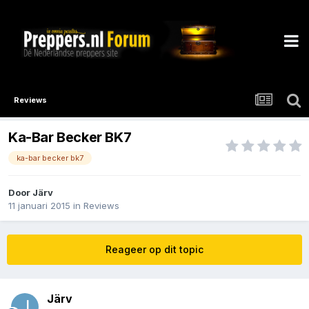
Reviews
Ka-Bar Becker BK7
ka-bar becker bk7
Door
Järv
11 januari 2015
in
Reviews
Reageer op dit topic
Järv