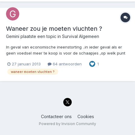
Waneer zou je moeten vluchten ?
Gemini
plaatste een topic in
Survival Algemeen
In geval van economische ineenstorting ..in ieder geval als er
geen voedsel meer te koop is voor de schaapjes ,op welk punt
zou je dan moeten vluchten ? Ikzelf had zoiets van 4 weken In-
27 januari 2013
64 antwoorden
1
Buggen dan vertrekken,met medeneming van de resterende
voorraden en zoveel mogelijk van mijn geliefden als de...
waneer moeten vluchten ?
Contacteer ons
Cookies
Powered by Invision Community