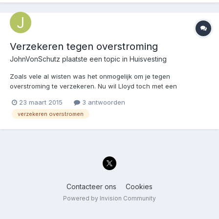
Verzekeren tegen overstroming
JohnVonSchutz
plaatste een topic in
Huisvesting
Zoals vele al wisten was het onmogelijk om je tegen
overstroming te verzekeren. Nu wil Lloyd toch met een
verzekering komen voor Nederland.
23 maart 2015
3 antwoorden
http://www.telegraaf.nl/binnenland/23835725/__Verzekeren_tege
verzekeren overstromen
n_overstroming__.html Op zich een goede ontwikkeling, alleen ik
vraag me dan altijd metee...
Contacteer ons
Cookies
Powered by Invision Community