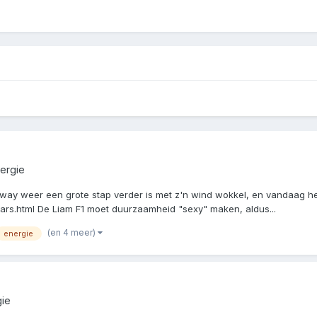
ergie
ghway weer een grote stap verder is met z'n wind wokkel, en vandaag h
ars.html De Liam F1 moet duurzaamheid "sexy" maken, aldus...
(en 4 meer)
energie
gie