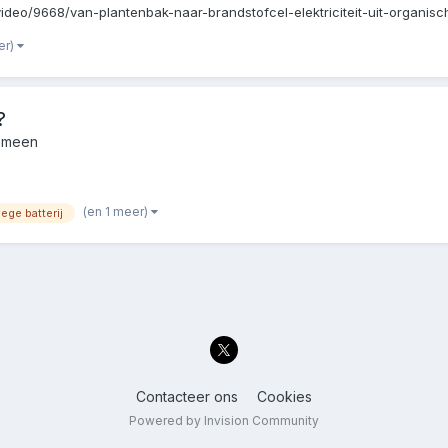
t/video/9668/van-plantenbak-naar-brandstofcel-elektriciteit-uit-organisc
er)
?
gemeen
(en 1 meer)
lege batterij
Contacteer ons
Cookies
Powered by Invision Community