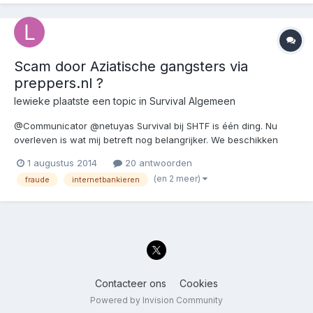
Scam door Aziatische gangsters via
preppers.nl ?
lewieke
plaatste een topic in
Survival Algemeen
@Communicator @netuyas Survival bij SHTF is één ding. Nu
overleven is wat mij betreft nog belangrijker. We beschikken
over camera's, brandmelders, CO melders, verzekeringen,
1 augustus 2014
20 antwoorden
persoonlijke verdedigingsmiddelen en we zien
(en 2 meer)
fraude
internetbankieren
computerveiligheid over het hoofd. Ik situeer even mijn
probleem. I...
Contacteer ons
Cookies
Powered by Invision Community