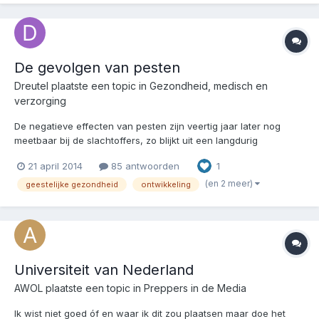
De gevolgen van pesten
Dreutel
plaatste een topic in
Gezondheid, medisch en
verzorging
De negatieve effecten van pesten zijn veertig jaar later nog
meetbaar bij de slachtoffers, zo blijkt uit een langdurig
wetenschappelijk onderzoek. Mensen die in hun kindertijd zijn
21 april 2014
85 antwoorden
1
gepest, hebben als vijftiger relatief vaak lichamelijke en
psychische klachten. Als personen intensief zijn gep...
(en 2 meer)
geestelijke gezondheid
ontwikkeling
Universiteit van Nederland
AWOL
plaatste een topic in
Preppers in de Media
Ik wist niet goed óf en waar ik dit zou plaatsen maar doe het