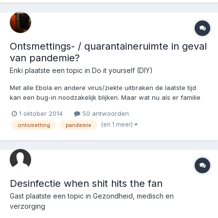
Ontsmettings- / quarantaineruimte in geval
van pandemie?
Enki
plaatste een topic in
Do it yourself (DIY)
Met alle Ebola en andere virus/ziekte uitbraken de laatste tijd
kan een bug-in noodzakelijk blijken. Maar wat nu als er familie
of vrienden komen (de paar die uitgenodigd zijn in geval van
1 oktober 2014
50 antwoorden
SHTF), hoe zorg je dat je/ze veilig naar binnen kunnen, zonder
(en 1 meer)
ontsmetting
pandemie
je eventueel te besmetten? Is het genoeg om...
Desinfectie when shit hits the fan
Gast plaatste een topic in
Gezondheid, medisch en
verzorging